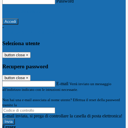
Password
Password dimenticata?
-
Entra con SPID
Entra con CIE
Seleziona utente
button close
×
Recupero password
button close
×
E-mail
Verrà inviato un messaggio
all'indirizzo indicato con le istruzioni necessarie.
Non hai una e-mail associata al nome utente? Effettua il reset della password
tramite la
Login Spaggiari
E-mail inviata, si prega di controllare la casella di posta elettronica!
Errore