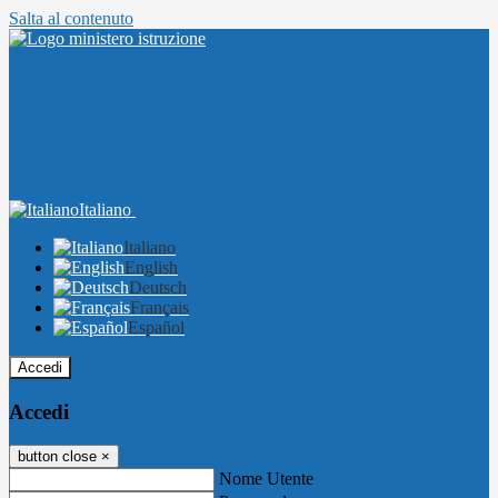
Salta al contenuto
Italiano
Italiano
English
Deutsch
Français
Español
Accedi
Accedi
button close
×
Nome Utente