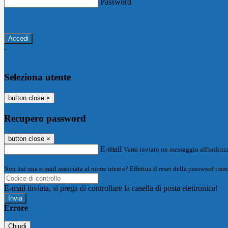
Password
Password dimenticata?
-
Entra con SPID
Entra con CIE
Seleziona utente
button close
×
Recupero password
button close
×
E-mail
Verrà inviato un messaggio all'indirizz
Non hai una e-mail associata al nome utente? Effettua il reset della password tram
E-mail inviata, si prega di controllare la casella di posta elettronica!
Errore
Chiudi