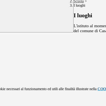
Scuola
>
I luoghi
I luoghi
L'istituto al mome
del comune di Cas
kie necessari al funzionamento ed utili alle finalità illustrate nella
COO