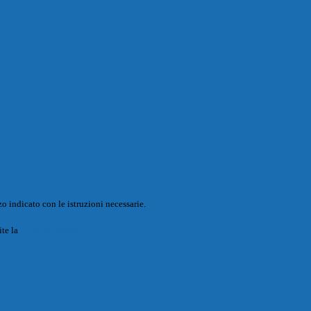
o indicato con le istruzioni necessarie.
ite la
Login Spaggiari