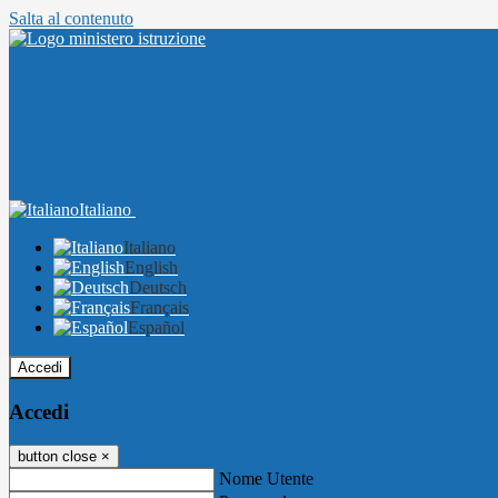
Salta al contenuto
Italiano
Italiano
English
Deutsch
Français
Español
Accedi
Accedi
button close
×
Nome Utente