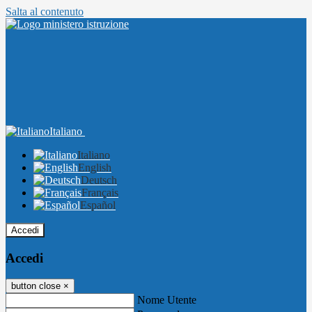
Salta al contenuto
Italiano
Italiano
English
Deutsch
Français
Español
Accedi
Accedi
button close
×
Nome Utente