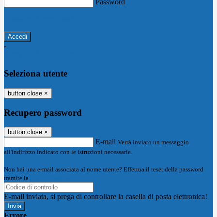
Password
Password dimenticata?
-
Entra con SPID
Entra con CIE
Seleziona utente
button close
×
Recupero password
button close
×
E-mail
Verrà inviato un messaggio
all'indirizzo indicato con le istruzioni necessarie.
Non hai una e-mail associata al nome utente? Effettua il reset della password
tramite la
Login Spaggiari
E-mail inviata, si prega di controllare la casella di posta elettronica!
Errore