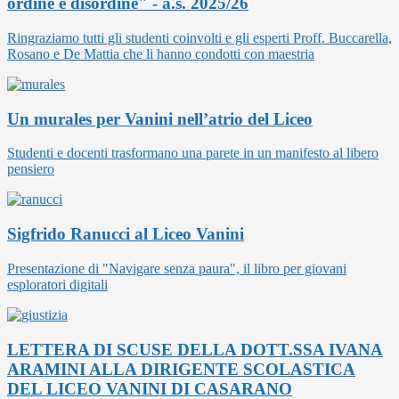
ordine e disordine" - a.s. 2025/26
Ringraziamo tutti gli studenti coinvolti e gli esperti Proff. Buccarella,
Rosano e De Mattia che li hanno condotti con maestria
Un murales per Vanini nell’atrio del Liceo
Studenti e docenti trasformano una parete in un manifesto al libero
pensiero
Sigfrido Ranucci al Liceo Vanini
Presentazione di "Navigare senza paura", il libro per giovani
esploratori digitali
LETTERA DI SCUSE DELLA DOTT.SSA IVANA
ARAMINI ALLA DIRIGENTE SCOLASTICA
DEL LICEO VANINI DI CASARANO