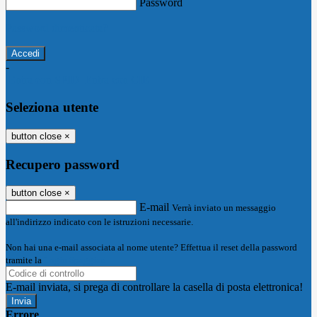
Password
Password dimenticata?
-
Entra con SPID
Entra con CIE
Seleziona utente
button close
×
Recupero password
button close
×
E-mail
Verrà inviato un messaggio
all'indirizzo indicato con le istruzioni necessarie.
Non hai una e-mail associata al nome utente? Effettua il reset della password
tramite la
Login Spaggiari
E-mail inviata, si prega di controllare la casella di posta elettronica!
Errore