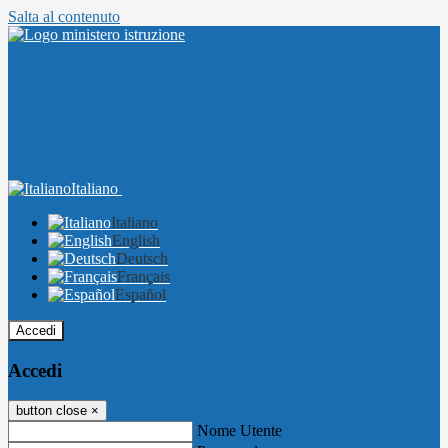
Salta al contenuto
Italiano
Italiano
English
Deutsch
Français
Español
Accedi
Accedi
button close
×
Nome Utente