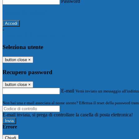
Password
Password dimenticata?
-
Entra con SPID
Entra con CIE
Seleziona utente
button close
×
Recupero password
button close
×
E-mail
Verrà inviato un messaggio all'indirizz
Non hai una e-mail associata al nome utente? Effettua il reset della password tram
E-mail inviata, si prega di controllare la casella di posta elettronica!
Errore
Chiudi