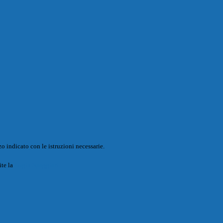
o indicato con le istruzioni necessarie.
ite la
Login Spaggiari