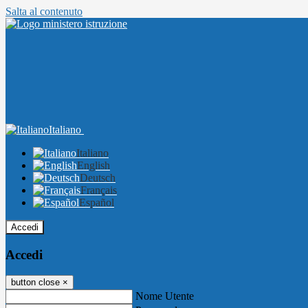
Salta al contenuto
Italiano
Italiano
English
Deutsch
Français
Español
Accedi
Accedi
button close
×
Nome Utente