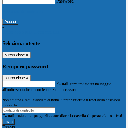
Password
Password dimenticata?
-
Entra con SPID
Entra con CIE
Seleziona utente
button close
×
Recupero password
button close
×
E-mail
Verrà inviato un messaggio
all'indirizzo indicato con le istruzioni necessarie.
Non hai una e-mail associata al nome utente? Effettua il reset della password
tramite la
Login Spaggiari
E-mail inviata, si prega di controllare la casella di posta elettronica!
Errore