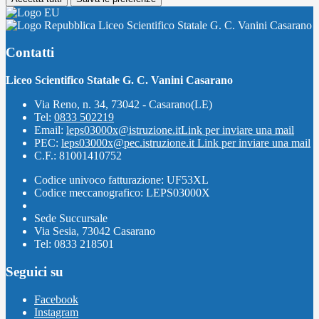
Liceo Scientifico Statale G. C. Vanini Casarano
Contatti
Liceo Scientifico Statale G. C. Vanini Casarano
Via Reno, n. 34, 73042 - Casarano(LE)
Tel:
0833 502219
Email:
leps03000x@istruzione.it
Link per inviare una mail
PEC:
leps03000x@pec.istruzione.it
Link per inviare una mail
C.F.: 81001410752
Codice univoco fatturazione: UF53XL
Codice meccanografico: LEPS03000X
Sede Succursale
Via Sesia, 73042 Casarano
Tel: 0833 218501
Seguici su
Facebook
Instagram