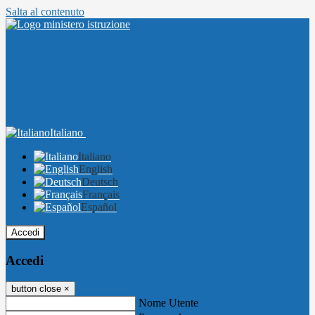
Salta al contenuto
Italiano
Italiano
English
Deutsch
Français
Español
Accedi
Accedi
button close
×
Nome Utente