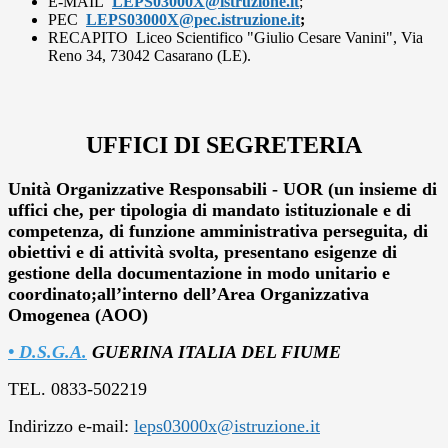
E-MAIL
LEPS03000X@istruzione.it
;
PEC
LEPS03000X@pec.istruzione.it
;
RECAPITO Liceo Scientifico "Giulio Cesare Vanini", Via
Reno 34, 73042 Casarano (LE).
UFFICI DI SEGRETERIA
Unità Organizzative Responsabili - UOR (un insieme di
uffici che, per tipologia di mandato istituzionale e di
competenza, di funzione amministrativa perseguita, di
obiettivi e di attività svolta, presentano esigenze di
gestione della documentazione in modo unitario e
coordinato;all’interno dell’Area Organizzativa
Omogenea (AOO)
•
D.S.G.A.
GUERINA ITALIA DEL FIUME
TEL. 0833-502219
Indirizzo e-mail:
leps03000x@istruzione.it