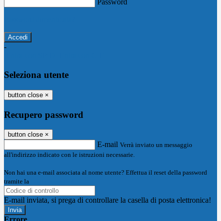
Password
Password dimenticata?
-
Entra con SPID
Entra con CIE
Seleziona utente
button close
×
Recupero password
button close
×
E-mail
Verrà inviato un messaggio
all'indirizzo indicato con le istruzioni necessarie.
Non hai una e-mail associata al nome utente? Effettua il reset della password
tramite la
Login Spaggiari
E-mail inviata, si prega di controllare la casella di posta elettronica!
Errore