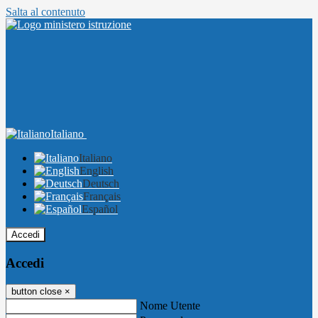
Salta al contenuto
Italiano
Italiano
English
Deutsch
Français
Español
Accedi
Accedi
button close
×
Nome Utente