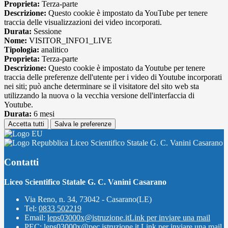
Proprieta:
Terza-parte
Descrizione:
Questo cookie è impostato da YouTube per tenere
traccia delle visualizzazioni dei video incorporati.
Durata:
Sessione
Nome:
VISITOR_INFO1_LIVE
Tipologia:
analitico
Proprieta:
Terza-parte
Descrizione:
Questo cookie è impostato da Youtube per tenere
traccia delle preferenze dell'utente per i video di Youtube incorporati
nei siti; può anche determinare se il visitatore del sito web sta
utilizzando la nuova o la vecchia versione dell'interfaccia di
Youtube.
Durata:
6 mesi
Accetta tutti
Salva le preferenze
Liceo Scientifico Statale G. C. Vanini Casarano
Contatti
Liceo Scientifico Statale G. C. Vanini Casarano
Via Reno, n. 34, 73042 - Casarano(LE)
Tel:
0833 502219
Email:
leps03000x@istruzione.it
Link per inviare una mail
PEC:
leps03000x@pec.istruzione.it
Link per inviare una mail