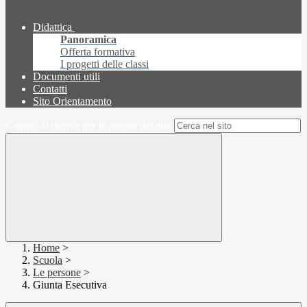
Didattica
Panoramica
Offerta formativa
I progetti delle classi
Documenti utili
Contatti
Sito Orientamento
Campo di ricerca per le pagine del sito
Home
>
Scuola
>
Le persone
>
Giunta Esecutiva