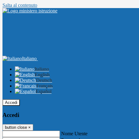
Salta al contenuto
Italiano
Italiano
English
Deutsch
Français
Español
Accedi
Accedi
button close
×
Nome Utente