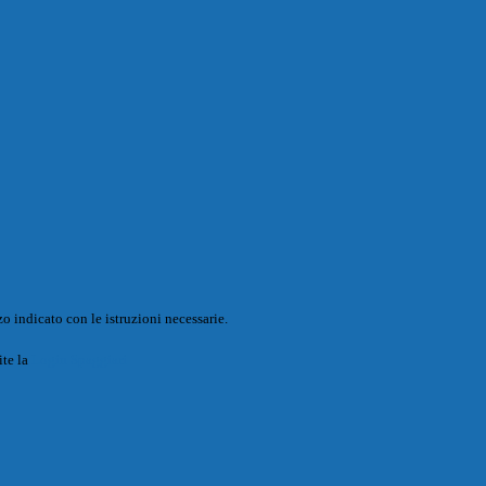
o indicato con le istruzioni necessarie.
ite la
Login Spaggiari