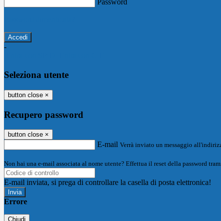
Password
Password dimenticata?
-
Entra con SPID
Entra con CIE
Seleziona utente
button close
×
Recupero password
button close
×
E-mail
Verrà inviato un messaggio all'indirizz
Non hai una e-mail associata al nome utente? Effettua il reset della password tram
E-mail inviata, si prega di controllare la casella di posta elettronica!
Errore
Chiudi