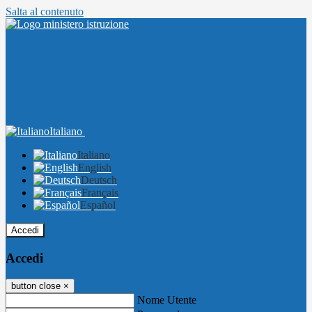
Salta al contenuto
Italiano
Italiano
English
Deutsch
Français
Español
Accedi
Accedi
button close
×
Nome Utente