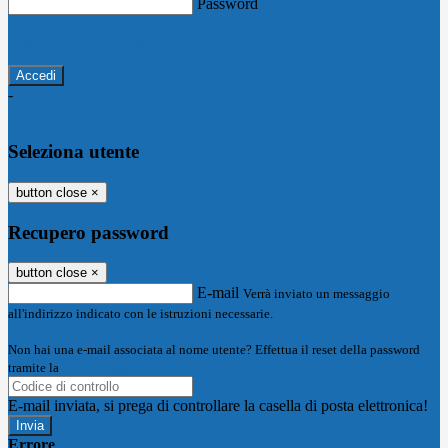
Password
Password dimenticata?
-
Entra con SPID
Entra con CIE
Seleziona utente
button close
×
Recupero password
button close
×
E-mail
Verrà inviato un messaggio
all'indirizzo indicato con le istruzioni necessarie.
Non hai una e-mail associata al nome utente? Effettua il reset della password
tramite la
Login Spaggiari
E-mail inviata, si prega di controllare la casella di posta elettronica!
Errore