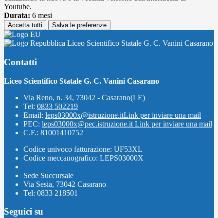
Youtube.
Durata:
6 mesi
Accetta tutti
Salva le preferenze
Liceo Scientifico Statale G. C. Vanini Casarano
Contatti
Liceo Scientifico Statale G. C. Vanini Casarano
Via Reno, n. 34, 73042 - Casarano(LE)
Tel:
0833 502219
Email:
leps03000x@istruzione.it
Link per inviare una mail
PEC:
leps03000x@pec.istruzione.it
Link per inviare una mail
C.F.: 81001410752
Codice univoco fatturazione: UF53XL
Codice meccanografico: LEPS03000X
Sede Succursale
Via Sesia, 73042 Casarano
Tel: 0833 218501
Seguici su