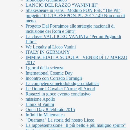
LANCIO DEL RAZZO “VANINI III”
Shakespeare in jeans - Modulo PON FSE "The Pit",
progetto 10.1.1A-FSEPON-PU-2017-149 Non uno di
meno
Progetto Dal Porrajmos alle strategie nazionali di
inclusione dei Rom e Sinti"
La classe VAL LICEO VANINI a "Per un Pugno di
Libri"
We Legalty al Liceo Vanini
ITALY IN GERMANY
IMMISCHIATI A SCUOLA - VENERDÌ 17 MARZO
2017
I giorni della scienza
International Cosmic Day
Incontro con Corrado Formigli
La competenza metodolodgico-didattica
Le Donne i Cavalier l'Arme gli Amori
Ragazzi in gioco evento conclusivo
missione Apollo
Linux al Vanini
Open Day 8 febbraio 2015
Infiniti in Matematica
"Quaranta" La storia del nostro Liceo
La rappresentazione "Il più bello e più maligno spirito"