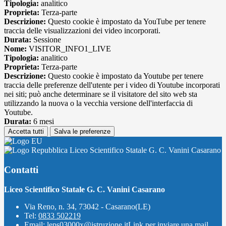
Tipologia:
analitico
Proprieta:
Terza-parte
Descrizione:
Questo cookie è impostato da YouTube per tenere
traccia delle visualizzazioni dei video incorporati.
Durata:
Sessione
Nome:
VISITOR_INFO1_LIVE
Tipologia:
analitico
Proprieta:
Terza-parte
Descrizione:
Questo cookie è impostato da Youtube per tenere
traccia delle preferenze dell'utente per i video di Youtube incorporati
nei siti; può anche determinare se il visitatore del sito web sta
utilizzando la nuova o la vecchia versione dell'interfaccia di
Youtube.
Durata:
6 mesi
Accetta tutti
Salva le preferenze
Liceo Scientifico Statale G. C. Vanini Casarano
Contatti
Liceo Scientifico Statale G. C. Vanini Casarano
Via Reno, n. 34, 73042 - Casarano(LE)
Tel:
0833 502219
Email:
leps03000x@istruzione.it
Link per inviare una mail