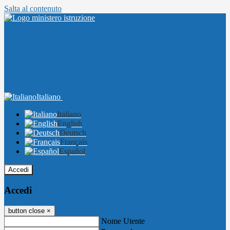
Salta al contenuto
Italiano
Italiano
English
Deutsch
Français
Español
Accedi
Accedi
button close
×
Nome Utente