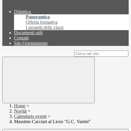
Didattica
Panoramica
Offerta formativa
I progetti delle classi
Documenti utili
Contatti
Sito Orientamento
Campo di ricerca per le pagine del sito
Home
>
Novità
>
Calendario eventi
>
Massimo Cacciari al Liceo "G.C. Vanini"