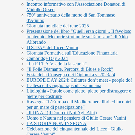
Incontro informativo con l'Associazione Donatori di
Midollo Osseo
750° anniversario della morte di San Tommaso
d'Aquino
Giornata mondiale del rene 2025
Presentazione del libro "Quelli eran giorni... Il favoloso
trentennio. Memorie strutturate su Taurisano" di Aldo
Alibrando
ITS-DAY del Liceo Vanini
Giornata Formativa sull’Educazione Finanziaria
Cambridge Day 2024
"La F.I.T.A.V. adotta la scuola"
“Il Folle Diamante. Percorsi di Blues e Rock”
Festa della Consegna dei Diplomi a.s. 2023/24
EUROPE DAY 2024: Cultures don’t meet - people do!
L'attesa e il viaggio: rapsodia vaniniana
Litologhìa - Parole come pietre, pietre per distruggere e
pietre per costruire
Rassegna “L’Europa e il Mediterraneo: libri ed incontri
per un mare di partecipazione”
“Il DNA” (Il Dono di Noi Agli Altri)
Uomo e Natura nel pensiero di Giulio Cesare Vanini
LA STORIA NON INSEGNA
Celebrazione del cinquantennale del Liceo "Giulio
Cesare Vanini"