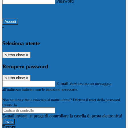
Password
Password dimenticata?
-
Entra con SPID
Entra con CIE
Seleziona utente
button close
×
Recupero password
button close
×
E-mail
Verrà inviato un messaggio
all'indirizzo indicato con le istruzioni necessarie.
Non hai una e-mail associata al nome utente? Effettua il reset della password
tramite la
Login Spaggiari
E-mail inviata, si prega di controllare la casella di posta elettronica!
Errore