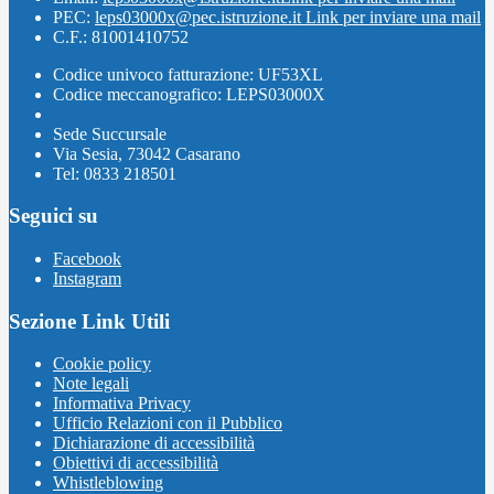
PEC:
leps03000x@pec.istruzione.it
Link per inviare una mail
C.F.: 81001410752
Codice univoco fatturazione: UF53XL
Codice meccanografico: LEPS03000X
Sede Succursale
Via Sesia, 73042 Casarano
Tel: 0833 218501
Seguici su
Facebook
Instagram
Sezione Link Utili
Cookie policy
Note legali
Informativa Privacy
Ufficio Relazioni con il Pubblico
Dichiarazione di accessibilità
Obiettivi di accessibilità
Whistleblowing