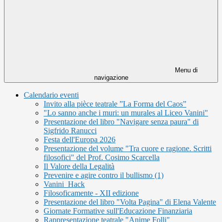
Menu di
navigazione
Calendario eventi
Invito alla pièce teatrale ”La Forma del Caos”
"Lo sanno anche i muri: un murales al Liceo Vanini"
Presentazione del libro "Navigare senza paura" di
Sigfrido Ranucci
Festa dell'Europa 2026
Presentazione del volume "Tra cuore e ragione. Scritti
filosofici" del Prof. Cosimo Scarcella
Il Valore della Legalità
Prevenire e agire contro il bullismo (1)
Vanini_Hack
Filosoficamente - XII edizione
Presentazione del libro "Volta Pagina" di Elena Valente
Giornate Formative sull'Educazione Finanziaria
Rappresentazione teatrale "Anime Folli"