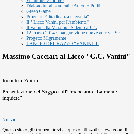
Finitudine e Infinito
Dialogo tra gli studenti e Antonio Politi
Green Game
Progetto "Cittadinanza e legalità"
Il " Liceo Vanini per l'Ambiente"
Il Vanini alla Marathon Salento 2014.
12 marzo 2014 : inaugurazione nuove aule via Sesia.
Progetto Migramente
LANCIO DEL RAZZO “VANINI II”
Massimo Cacciari al Liceo "G.C. Vanini"
Incontri d'Autore
Presentazione del Saggio sull'Umanesimo "La mente
inquieta"
Notizie
Questo sito o gli strumenti terzi da questo utilizzati si avvalgono di