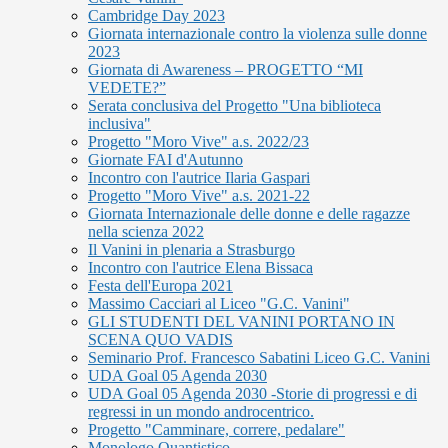
Cambridge Day 2023
Giornata internazionale contro la violenza sulle donne
2023
Giornata di Awareness – PROGETTO “MI
VEDETE?”
Serata conclusiva del Progetto "Una biblioteca
inclusiva"
Progetto "Moro Vive" a.s. 2022/23
Giornate FAI d'Autunno
Incontro con l'autrice Ilaria Gaspari
Progetto "Moro Vive" a.s. 2021-22
Giornata Internazionale delle donne e delle ragazze
nella scienza 2022
Il Vanini in plenaria a Strasburgo
Incontro con l'autrice Elena Bissaca
Festa dell'Europa 2021
Massimo Cacciari al Liceo "G.C. Vanini"
GLI STUDENTI DEL VANINI PORTANO IN
SCENA QUO VADIS
Seminario Prof. Francesco Sabatini Liceo G.C. Vanini
UDA Goal 05 Agenda 2030
UDA Goal 05 Agenda 2030 -Storie di progressi e di
regressi in un mondo androcentrico.
Progetto "Camminare, correre, pedalare"
Monologo Quantistico