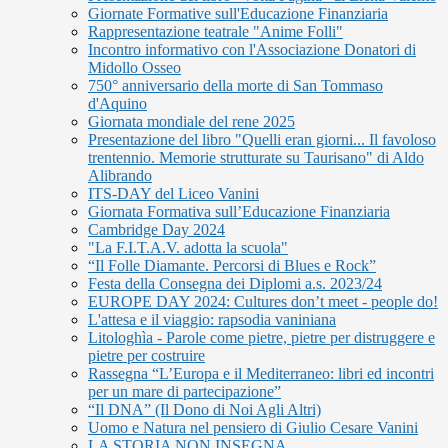
Giornate Formative sull'Educazione Finanziaria
Rappresentazione teatrale "Anime Folli"
Incontro informativo con l'Associazione Donatori di
Midollo Osseo
750° anniversario della morte di San Tommaso
d'Aquino
Giornata mondiale del rene 2025
Presentazione del libro "Quelli eran giorni... Il favoloso
trentennio. Memorie strutturate su Taurisano" di Aldo
Alibrando
ITS-DAY del Liceo Vanini
Giornata Formativa sull’Educazione Finanziaria
Cambridge Day 2024
"La F.I.T.A.V. adotta la scuola"
“Il Folle Diamante. Percorsi di Blues e Rock”
Festa della Consegna dei Diplomi a.s. 2023/24
EUROPE DAY 2024: Cultures don’t meet - people do!
L'attesa e il viaggio: rapsodia vaniniana
Litologhìa - Parole come pietre, pietre per distruggere e
pietre per costruire
Rassegna “L’Europa e il Mediterraneo: libri ed incontri
per un mare di partecipazione”
“Il DNA” (Il Dono di Noi Agli Altri)
Uomo e Natura nel pensiero di Giulio Cesare Vanini
LA STORIA NON INSEGNA