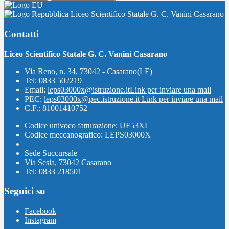
Liceo Scientifico Statale G. C. Vanini Casarano
Contatti
Liceo Scientifico Statale G. C. Vanini Casarano
Via Reno, n. 34, 73042 - Casarano(LE)
Tel:
0833 502219
Email:
leps03000x@istruzione.it
Link per inviare una mail
PEC:
leps03000x@pec.istruzione.it
Link per inviare una mail
C.F.: 81001410752
Codice univoco fatturazione: UF53XL
Codice meccanografico: LEPS03000X
Sede Succursale
Via Sesia, 73042 Casarano
Tel: 0833 218501
Seguici su
Facebook
Instagram