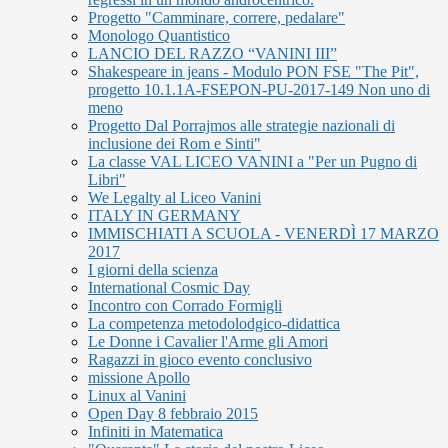
Progetto "Camminare, correre, pedalare"
Monologo Quantistico
LANCIO DEL RAZZO “VANINI III”
Shakespeare in jeans - Modulo PON FSE "The Pit",
progetto 10.1.1A-FSEPON-PU-2017-149 Non uno di
meno
Progetto Dal Porrajmos alle strategie nazionali di
inclusione dei Rom e Sinti"
La classe VAL LICEO VANINI a "Per un Pugno di
Libri"
We Legalty al Liceo Vanini
ITALY IN GERMANY
IMMISCHIATI A SCUOLA - VENERDÌ 17 MARZO
2017
I giorni della scienza
International Cosmic Day
Incontro con Corrado Formigli
La competenza metodolodgico-didattica
Le Donne i Cavalier l'Arme gli Amori
Ragazzi in gioco evento conclusivo
missione Apollo
Linux al Vanini
Open Day 8 febbraio 2015
Infiniti in Matematica