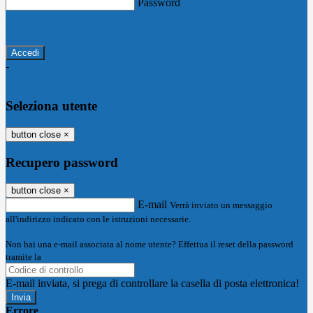
Password
Password dimenticata?
-
Entra con SPID
Entra con CIE
Seleziona utente
button close
×
Recupero password
button close
×
E-mail
Verrà inviato un messaggio
all'indirizzo indicato con le istruzioni necessarie.
Non hai una e-mail associata al nome utente? Effettua il reset della password
tramite la
Login Spaggiari
E-mail inviata, si prega di controllare la casella di posta elettronica!
Errore