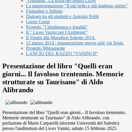
"Quaranta" La storia del nostro Liceo
La rappresentazione "Il più bello e più maligno spirito"
Finitudine e Infinito
Dialogo tra gli studenti e Antonio Politi
Green Game
Progetto "Cittadinanza e legalità"
Il " Liceo Vanini per l'Ambiente"
Il Vanini alla Marathon Salento 2014.
12 marzo 2014 : inaugurazione nuove aule via Sesia.
Progetto Migramente
LANCIO DEL RAZZO “VANINI II”
Presentazione del libro "Quelli eran
giorni... Il favoloso trentennio. Memorie
strutturate su Taurisano" di Aldo
Alibrando
Presentazione del libro "Quelli eran giorni... Il favoloso trentennio.
Memorie strutturate su Taurisano" di Aldo Alibrando, con
prefazione di Mario Carparelli (docente Università del Salento)
presso l'auditorium del Liceo Vanini, sabato 15 febbraio 2025.