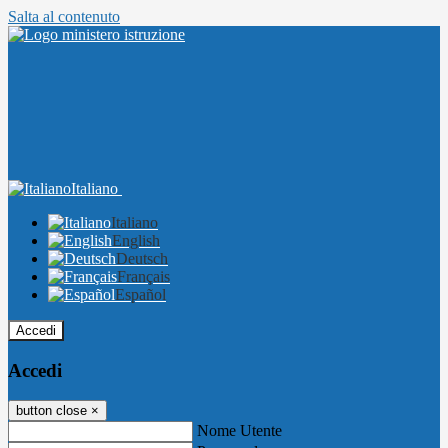
Salta al contenuto
Italiano
Italiano
English
Deutsch
Français
Español
Accedi
Accedi
button close
×
Nome Utente