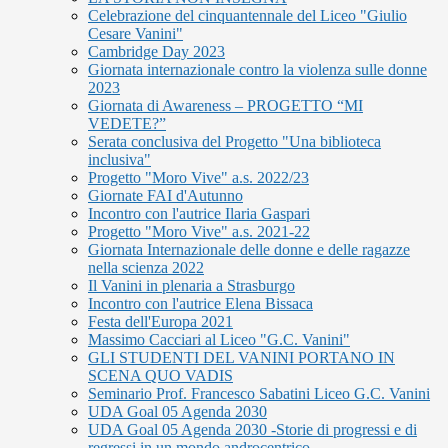
Celebrazione del cinquantennale del Liceo "Giulio
Cesare Vanini"
Cambridge Day 2023
Giornata internazionale contro la violenza sulle donne
2023
Giornata di Awareness – PROGETTO “MI
VEDETE?”
Serata conclusiva del Progetto "Una biblioteca
inclusiva"
Progetto "Moro Vive" a.s. 2022/23
Giornate FAI d'Autunno
Incontro con l'autrice Ilaria Gaspari
Progetto "Moro Vive" a.s. 2021-22
Giornata Internazionale delle donne e delle ragazze
nella scienza 2022
Il Vanini in plenaria a Strasburgo
Incontro con l'autrice Elena Bissaca
Festa dell'Europa 2021
Massimo Cacciari al Liceo "G.C. Vanini"
GLI STUDENTI DEL VANINI PORTANO IN
SCENA QUO VADIS
Seminario Prof. Francesco Sabatini Liceo G.C. Vanini
UDA Goal 05 Agenda 2030
UDA Goal 05 Agenda 2030 -Storie di progressi e di
regressi in un mondo androcentrico.