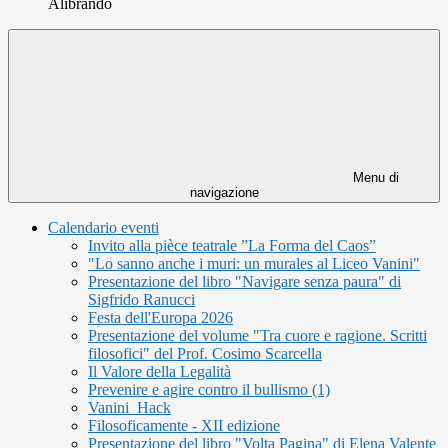
Alibrando
Menu di
navigazione
Calendario eventi
Invito alla pièce teatrale ”La Forma del Caos”
"Lo sanno anche i muri: un murales al Liceo Vanini"
Presentazione del libro "Navigare senza paura" di
Sigfrido Ranucci
Festa dell'Europa 2026
Presentazione del volume "Tra cuore e ragione. Scritti
filosofici" del Prof. Cosimo Scarcella
Il Valore della Legalità
Prevenire e agire contro il bullismo (1)
Vanini_Hack
Filosoficamente - XII edizione
Presentazione del libro "Volta Pagina" di Elena Valente