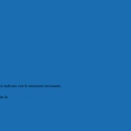
o indicato con le istruzioni necessarie.
ite la
Login Spaggiari