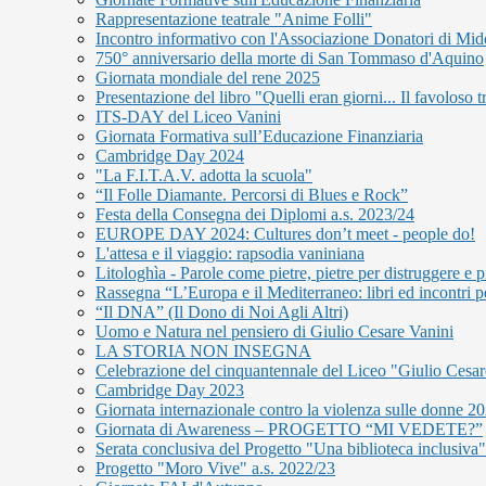
Rappresentazione teatrale "Anime Folli"
Incontro informativo con l'Associazione Donatori di Mid
750° anniversario della morte di San Tommaso d'Aquino
Giornata mondiale del rene 2025
Presentazione del libro "Quelli eran giorni... Il favoloso
ITS-DAY del Liceo Vanini
Giornata Formativa sull’Educazione Finanziaria
Cambridge Day 2024
"La F.I.T.A.V. adotta la scuola"
“Il Folle Diamante. Percorsi di Blues e Rock”
Festa della Consegna dei Diplomi a.s. 2023/24
EUROPE DAY 2024: Cultures don’t meet - people do!
L'attesa e il viaggio: rapsodia vaniniana
Litologhìa - Parole come pietre, pietre per distruggere e pi
Rassegna “L’Europa e il Mediterraneo: libri ed incontri p
“Il DNA” (Il Dono di Noi Agli Altri)
Uomo e Natura nel pensiero di Giulio Cesare Vanini
LA STORIA NON INSEGNA
Celebrazione del cinquantennale del Liceo "Giulio Cesar
Cambridge Day 2023
Giornata internazionale contro la violenza sulle donne 2
Giornata di Awareness – PROGETTO “MI VEDETE?”
Serata conclusiva del Progetto "Una biblioteca inclusiva"
Progetto "Moro Vive" a.s. 2022/23