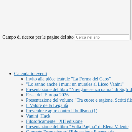
Campo di ricerca per le pagine del sito
Calendario eventi
Invito alla pièce teatrale ”La Forma del Caos”
"Lo sanno anche i muri: un murales al Liceo Vanini"
Presentazione del libro "Navigare senza paura" di Sigfri
Festa dell'Europa 2026
Presentazione del volume "Tra cuore e ragione. Scritti fil
Il Valore della Legalità
Prevenire e agire contro il bullismo (1)
Vanini_Hack
Filosoficamente - XII edizione
Presentazione del libro "Volta Pagina" di Elena Valente
Giornate Formative sull'Educazione Finanziaria