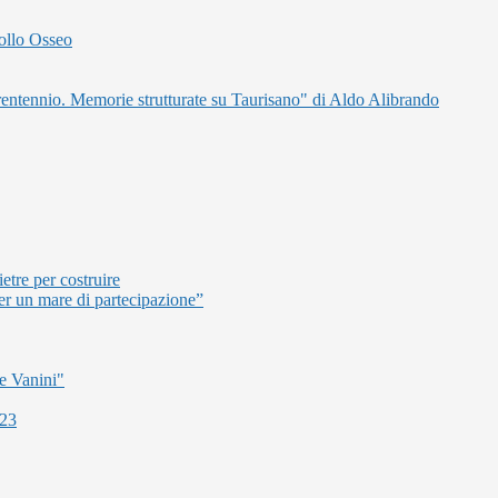
ollo Osseo
 trentennio. Memorie strutturate su Taurisano" di Aldo Alibrando
etre per costruire
er un mare di partecipazione”
e Vanini"
023