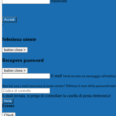
Password
Password dimenticata?
-
Entra con SPID
Entra con CIE
Seleziona utente
button close
×
Recupero password
button close
×
E-mail
Verrà inviato un messaggio all'indirizz
Non hai una e-mail associata al nome utente? Effettua il reset della password tram
E-mail inviata, si prega di controllare la casella di posta elettronica!
Errore
Chiudi