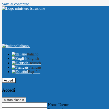
Salta al contenuto
Italiano
Italiano
English
Deutsch
Français
Español
Accedi
Accedi
button close
×
Nome Utente