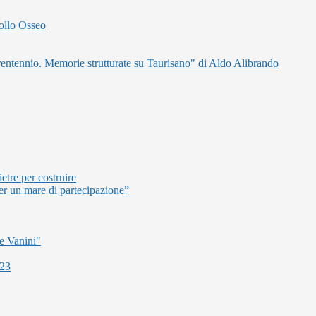
ollo Osseo
 trentennio. Memorie strutturate su Taurisano" di Aldo Alibrando
etre per costruire
er un mare di partecipazione”
e Vanini"
023