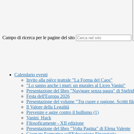
Campo di ricerca per le pagine del sito
Calendario eventi
Invito alla pièce teatrale ”La Forma del Caos”
"Lo sanno anche i muri: un murales al Liceo Vanini"
Presentazione del libro "Navigare senza paura" di Sigfri
Festa dell'Europa 2026
Presentazione del volume "Tra cuore e ragione. Scritti fil
Il Valore della Legalità
Prevenire e agire contro il bullismo (1)
Vanini_Hack
Filosoficamente - XII edizione
Presentazione del libro "Volta Pagina" di Elena Valente
Giornate Formative sull'Educazione Finanziaria