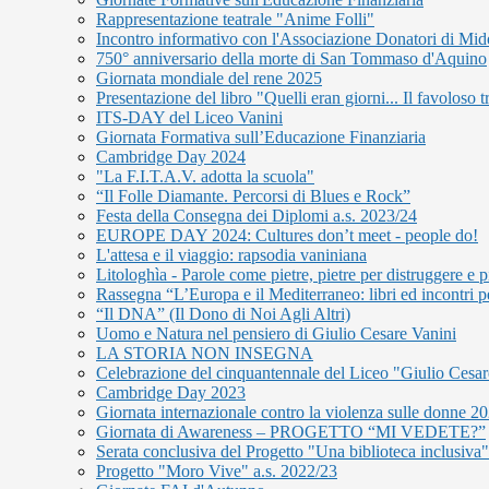
Rappresentazione teatrale "Anime Folli"
Incontro informativo con l'Associazione Donatori di Mid
750° anniversario della morte di San Tommaso d'Aquino
Giornata mondiale del rene 2025
Presentazione del libro "Quelli eran giorni... Il favoloso
ITS-DAY del Liceo Vanini
Giornata Formativa sull’Educazione Finanziaria
Cambridge Day 2024
"La F.I.T.A.V. adotta la scuola"
“Il Folle Diamante. Percorsi di Blues e Rock”
Festa della Consegna dei Diplomi a.s. 2023/24
EUROPE DAY 2024: Cultures don’t meet - people do!
L'attesa e il viaggio: rapsodia vaniniana
Litologhìa - Parole come pietre, pietre per distruggere e pi
Rassegna “L’Europa e il Mediterraneo: libri ed incontri p
“Il DNA” (Il Dono di Noi Agli Altri)
Uomo e Natura nel pensiero di Giulio Cesare Vanini
LA STORIA NON INSEGNA
Celebrazione del cinquantennale del Liceo "Giulio Cesar
Cambridge Day 2023
Giornata internazionale contro la violenza sulle donne 2
Giornata di Awareness – PROGETTO “MI VEDETE?”
Serata conclusiva del Progetto "Una biblioteca inclusiva"
Progetto "Moro Vive" a.s. 2022/23