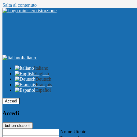
Salta al contenuto
Italiano
Italiano
English
Deutsch
Français
Español
Accedi
Accedi
button close
×
Nome Utente