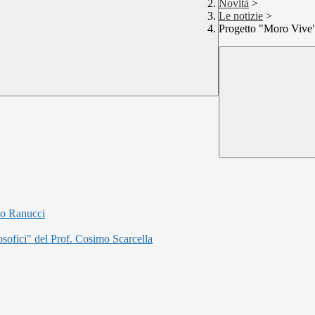
Novità
>
Le notizie
>
Progetto "Moro Vive"
do Ranucci
osofici" del Prof. Cosimo Scarcella