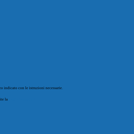
o indicato con le istruzioni necessarie.
ite la
Login Spaggiari