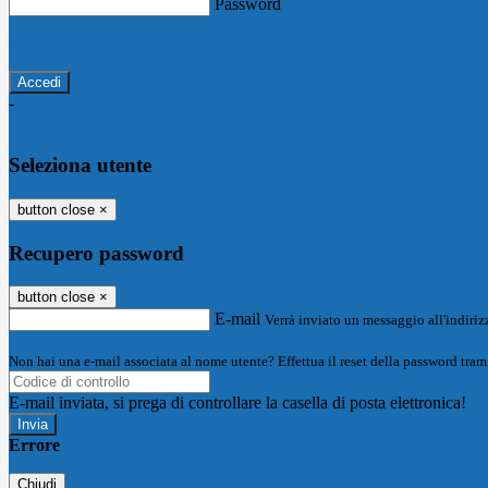
Password
Password dimenticata?
-
Entra con SPID
Entra con CIE
Seleziona utente
button close
×
Recupero password
button close
×
E-mail
Verrà inviato un messaggio all'indirizz
Non hai una e-mail associata al nome utente? Effettua il reset della password tram
E-mail inviata, si prega di controllare la casella di posta elettronica!
Errore
Chiudi