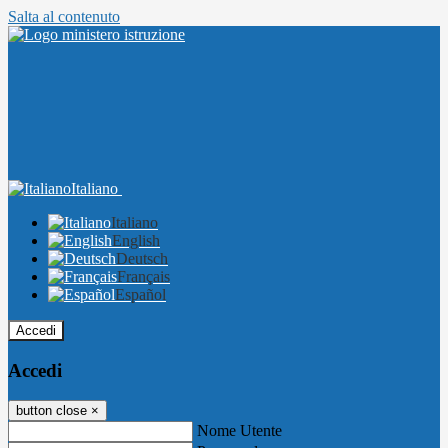
Salta al contenuto
Italiano
Italiano
English
Deutsch
Français
Español
Accedi
Accedi
button close
×
Nome Utente