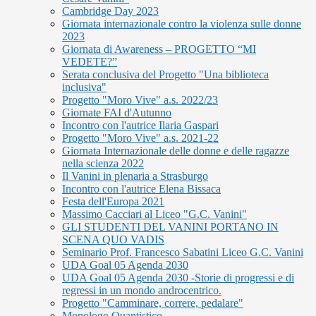
Cambridge Day 2023
Giornata internazionale contro la violenza sulle donne
2023
Giornata di Awareness – PROGETTO “MI
VEDETE?”
Serata conclusiva del Progetto "Una biblioteca
inclusiva"
Progetto "Moro Vive" a.s. 2022/23
Giornate FAI d'Autunno
Incontro con l'autrice Ilaria Gaspari
Progetto "Moro Vive" a.s. 2021-22
Giornata Internazionale delle donne e delle ragazze
nella scienza 2022
Il Vanini in plenaria a Strasburgo
Incontro con l'autrice Elena Bissaca
Festa dell'Europa 2021
Massimo Cacciari al Liceo "G.C. Vanini"
GLI STUDENTI DEL VANINI PORTANO IN
SCENA QUO VADIS
Seminario Prof. Francesco Sabatini Liceo G.C. Vanini
UDA Goal 05 Agenda 2030
UDA Goal 05 Agenda 2030 -Storie di progressi e di
regressi in un mondo androcentrico.
Progetto "Camminare, correre, pedalare"
Monologo Quantistico