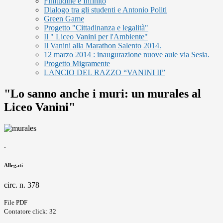
Finitudine e Infinito
Dialogo tra gli studenti e Antonio Politi
Green Game
Progetto "Cittadinanza e legalità"
Il " Liceo Vanini per l'Ambiente"
Il Vanini alla Marathon Salento 2014.
12 marzo 2014 : inaugurazione nuove aule via Sesia.
Progetto Migramente
LANCIO DEL RAZZO “VANINI II”
"Lo sanno anche i muri: un murales al
Liceo Vanini"
.
Allegati
circ. n. 378
File PDF
Contatore click: 32