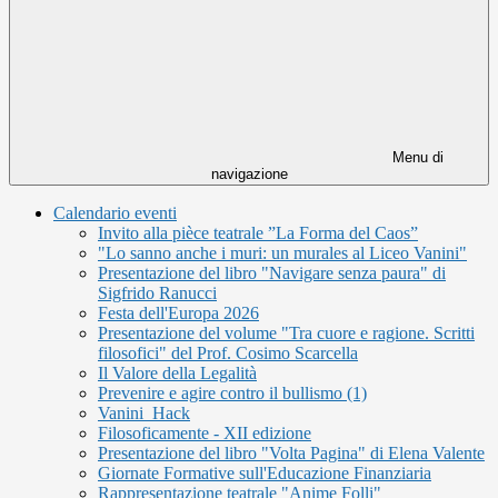
Menu di
navigazione
Calendario eventi
Invito alla pièce teatrale ”La Forma del Caos”
"Lo sanno anche i muri: un murales al Liceo Vanini"
Presentazione del libro "Navigare senza paura" di
Sigfrido Ranucci
Festa dell'Europa 2026
Presentazione del volume "Tra cuore e ragione. Scritti
filosofici" del Prof. Cosimo Scarcella
Il Valore della Legalità
Prevenire e agire contro il bullismo (1)
Vanini_Hack
Filosoficamente - XII edizione
Presentazione del libro "Volta Pagina" di Elena Valente
Giornate Formative sull'Educazione Finanziaria
Rappresentazione teatrale "Anime Folli"