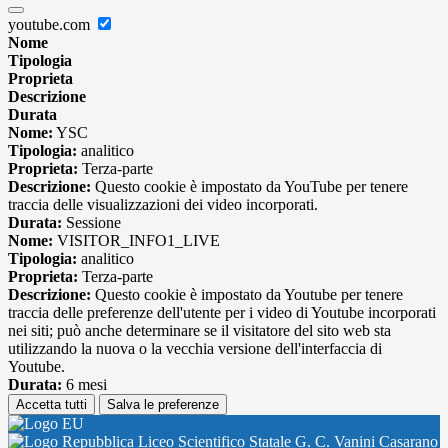
youtube.com
Nome
Tipologia
Proprieta
Descrizione
Durata
Nome:
YSC
Tipologia:
analitico
Proprieta:
Terza-parte
Descrizione:
Questo cookie è impostato da YouTube per tenere
traccia delle visualizzazioni dei video incorporati.
Durata:
Sessione
Nome:
VISITOR_INFO1_LIVE
Tipologia:
analitico
Proprieta:
Terza-parte
Descrizione:
Questo cookie è impostato da Youtube per tenere
traccia delle preferenze dell'utente per i video di Youtube incorporati
nei siti; può anche determinare se il visitatore del sito web sta
utilizzando la nuova o la vecchia versione dell'interfaccia di
Youtube.
Durata:
6 mesi
Accetta tutti
Salva le preferenze
Liceo Scientifico Statale G. C. Vanini Casarano