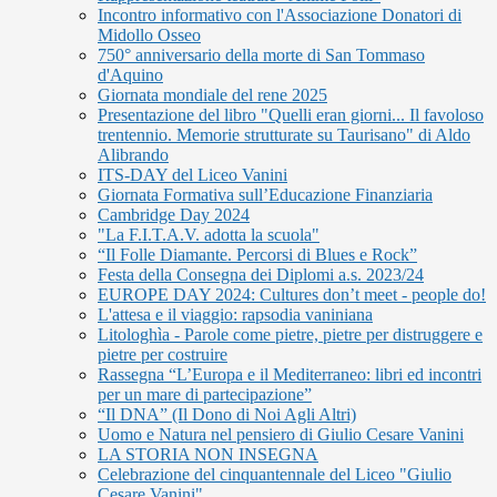
Incontro informativo con l'Associazione Donatori di
Midollo Osseo
750° anniversario della morte di San Tommaso
d'Aquino
Giornata mondiale del rene 2025
Presentazione del libro "Quelli eran giorni... Il favoloso
trentennio. Memorie strutturate su Taurisano" di Aldo
Alibrando
ITS-DAY del Liceo Vanini
Giornata Formativa sull’Educazione Finanziaria
Cambridge Day 2024
"La F.I.T.A.V. adotta la scuola"
“Il Folle Diamante. Percorsi di Blues e Rock”
Festa della Consegna dei Diplomi a.s. 2023/24
EUROPE DAY 2024: Cultures don’t meet - people do!
L'attesa e il viaggio: rapsodia vaniniana
Litologhìa - Parole come pietre, pietre per distruggere e
pietre per costruire
Rassegna “L’Europa e il Mediterraneo: libri ed incontri
per un mare di partecipazione”
“Il DNA” (Il Dono di Noi Agli Altri)
Uomo e Natura nel pensiero di Giulio Cesare Vanini
LA STORIA NON INSEGNA
Celebrazione del cinquantennale del Liceo "Giulio
Cesare Vanini"