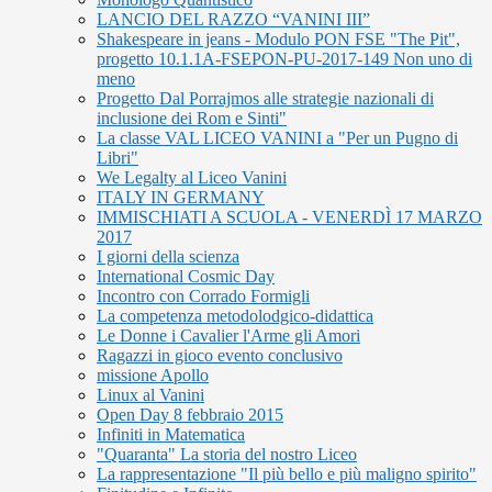
LANCIO DEL RAZZO “VANINI III”
Shakespeare in jeans - Modulo PON FSE "The Pit",
progetto 10.1.1A-FSEPON-PU-2017-149 Non uno di
meno
Progetto Dal Porrajmos alle strategie nazionali di
inclusione dei Rom e Sinti"
La classe VAL LICEO VANINI a "Per un Pugno di
Libri"
We Legalty al Liceo Vanini
ITALY IN GERMANY
IMMISCHIATI A SCUOLA - VENERDÌ 17 MARZO
2017
I giorni della scienza
International Cosmic Day
Incontro con Corrado Formigli
La competenza metodolodgico-didattica
Le Donne i Cavalier l'Arme gli Amori
Ragazzi in gioco evento conclusivo
missione Apollo
Linux al Vanini
Open Day 8 febbraio 2015
Infiniti in Matematica
"Quaranta" La storia del nostro Liceo
La rappresentazione "Il più bello e più maligno spirito"