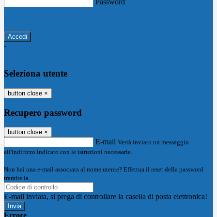
Password
Password dimenticata?
-
Entra con SPID
Entra con CIE
Seleziona utente
button close
×
Recupero password
button close
×
E-mail
Verrà inviato un messaggio
all'indirizzo indicato con le istruzioni necessarie.
Non hai una e-mail associata al nome utente? Effettua il reset della password
tramite la
Login Spaggiari
E-mail inviata, si prega di controllare la casella di posta elettronica!
Errore