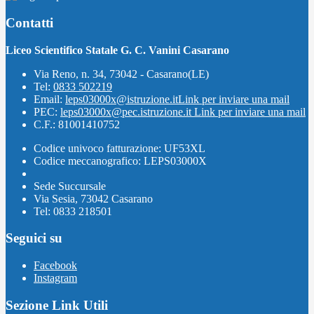
Contatti
Liceo Scientifico Statale G. C. Vanini Casarano
Via Reno, n. 34, 73042 - Casarano(LE)
Tel:
0833 502219
Email:
leps03000x@istruzione.it
Link per inviare una mail
PEC:
leps03000x@pec.istruzione.it
Link per inviare una mail
C.F.: 81001410752
Codice univoco fatturazione: UF53XL
Codice meccanografico: LEPS03000X
Sede Succursale
Via Sesia, 73042 Casarano
Tel: 0833 218501
Seguici su
Facebook
Instagram
Sezione Link Utili