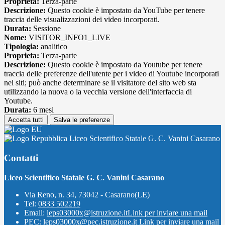
Proprieta:
Terza-parte
Descrizione:
Questo cookie è impostato da YouTube per tenere
traccia delle visualizzazioni dei video incorporati.
Durata:
Sessione
Nome:
VISITOR_INFO1_LIVE
Tipologia:
analitico
Proprieta:
Terza-parte
Descrizione:
Questo cookie è impostato da Youtube per tenere
traccia delle preferenze dell'utente per i video di Youtube incorporati
nei siti; può anche determinare se il visitatore del sito web sta
utilizzando la nuova o la vecchia versione dell'interfaccia di
Youtube.
Durata:
6 mesi
Accetta tutti
Salva le preferenze
Liceo Scientifico Statale G. C. Vanini Casarano
Contatti
Liceo Scientifico Statale G. C. Vanini Casarano
Via Reno, n. 34, 73042 - Casarano(LE)
Tel:
0833 502219
Email:
leps03000x@istruzione.it
Link per inviare una mail
PEC:
leps03000x@pec.istruzione.it
Link per inviare una mail