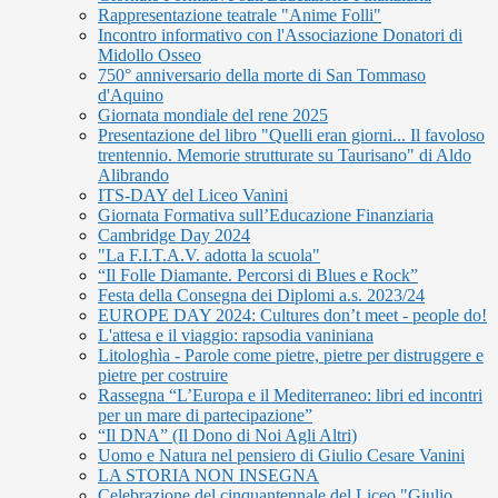
Rappresentazione teatrale "Anime Folli"
Incontro informativo con l'Associazione Donatori di
Midollo Osseo
750° anniversario della morte di San Tommaso
d'Aquino
Giornata mondiale del rene 2025
Presentazione del libro "Quelli eran giorni... Il favoloso
trentennio. Memorie strutturate su Taurisano" di Aldo
Alibrando
ITS-DAY del Liceo Vanini
Giornata Formativa sull’Educazione Finanziaria
Cambridge Day 2024
"La F.I.T.A.V. adotta la scuola"
“Il Folle Diamante. Percorsi di Blues e Rock”
Festa della Consegna dei Diplomi a.s. 2023/24
EUROPE DAY 2024: Cultures don’t meet - people do!
L'attesa e il viaggio: rapsodia vaniniana
Litologhìa - Parole come pietre, pietre per distruggere e
pietre per costruire
Rassegna “L’Europa e il Mediterraneo: libri ed incontri
per un mare di partecipazione”
“Il DNA” (Il Dono di Noi Agli Altri)
Uomo e Natura nel pensiero di Giulio Cesare Vanini
LA STORIA NON INSEGNA
Celebrazione del cinquantennale del Liceo "Giulio