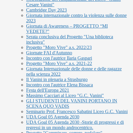
Cesare Vanini"
Cambridge Day 2023
Giornata internazionale contro la violenza sulle donne
2023
Giornata di Awareness – PROGETTO “MI
VEDETE?”
Serata conclusiva del Progetto "Una biblioteca
inclusiva"
Progetto "Moro Vive" a.s. 2022/23
Giornate FAI d'Autunno
Incontro con l'autrice Ilaria Gaspari
Progetto "Moro Vive" a.s. 2021-22
Giornata Internazionale delle donne e delle ragazze
nella scienza 2022
Il Vanini in plenaria a Strasburgo
Incontro con l'autrice Elena Bissaca
Festa dell'Europa 2021
Massimo Cacciari al Liceo "G.C. Vanini"
GLI STUDENTI DEL VANINI PORTANO IN
SCENA QUO VADIS
Seminario Prof. Francesco Sabatini Liceo G.C. Vanini
UDA Goal 05 Agenda 2030
UDA Goal 05 Agenda 2030 -Storie di progressi e di
regressi in un mondo androcentrico.
Progetto "Camminare, correre, pedalare"