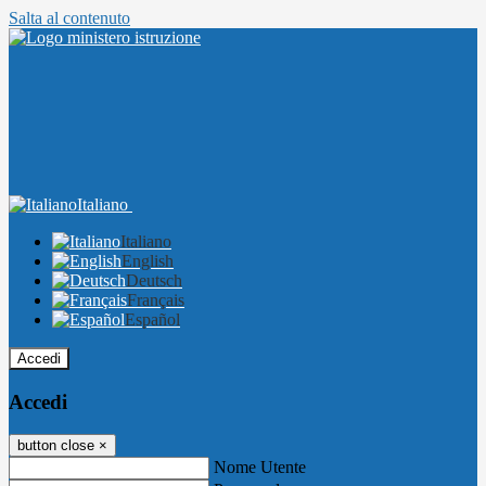
Salta al contenuto
Italiano
Italiano
English
Deutsch
Français
Español
Accedi
Accedi
button close
×
Nome Utente