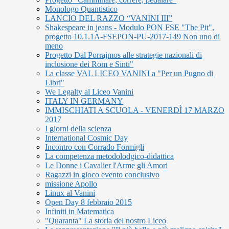
Monologo Quantistico
LANCIO DEL RAZZO “VANINI III”
Shakespeare in jeans - Modulo PON FSE "The Pit",
progetto 10.1.1A-FSEPON-PU-2017-149 Non uno di
meno
Progetto Dal Porrajmos alle strategie nazionali di
inclusione dei Rom e Sinti"
La classe VAL LICEO VANINI a "Per un Pugno di
Libri"
We Legalty al Liceo Vanini
ITALY IN GERMANY
IMMISCHIATI A SCUOLA - VENERDÌ 17 MARZO
2017
I giorni della scienza
International Cosmic Day
Incontro con Corrado Formigli
La competenza metodolodgico-didattica
Le Donne i Cavalier l'Arme gli Amori
Ragazzi in gioco evento conclusivo
missione Apollo
Linux al Vanini
Open Day 8 febbraio 2015
Infiniti in Matematica
"Quaranta" La storia del nostro Liceo