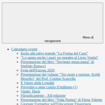
Menu di
navigazione
Calendario eventi
Invito alla pièce teatrale ”La Forma del Caos”
"Lo sanno anche i muri: un murales al Liceo Vanini"
Presentazione del libro "Navigare senza paura" di
Sigfrido Ranucci
Festa dell'Europa 2026
Presentazione del volume "Tra cuore e ragione. Scritti
filosofici" del Prof. Cosimo Scarcella
Il Valore della Legalità
Prevenire e agire contro il bullismo (1)
Vanini_Hack
Filosoficamente - XII edizione
Presentazione del libro "Volta Pagina" di Elena Valente
Giornate Formative sull'Educazione Finanziaria