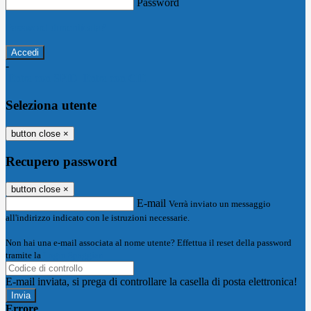
Password
Password dimenticata?
-
Entra con SPID
Entra con CIE
Seleziona utente
button close
×
Recupero password
button close
×
E-mail
Verrà inviato un messaggio
all'indirizzo indicato con le istruzioni necessarie.
Non hai una e-mail associata al nome utente? Effettua il reset della password
tramite la
Login Spaggiari
E-mail inviata, si prega di controllare la casella di posta elettronica!
Errore