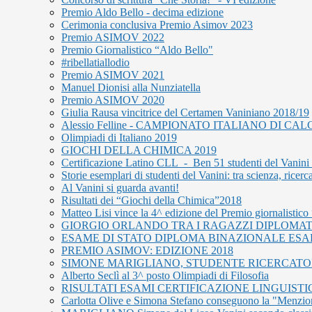
Premio Aldo Bello - decima edizione
Cerimonia conclusiva Premio Asimov 2023
Premio ASIMOV 2022
Premio Giornalistico “Aldo Bello"
#ribellatiallodio
Premio ASIMOV 2021
Manuel Dionisi alla Nunziatella
Premio ASIMOV 2020
Giulia Rausa vincitrice del Certamen Vaniniano 2018/19
Alessio Felline - CAMPIONATO ITALIANO DI C
Olimpiadi di Italiano 2019
GIOCHI DELLA CHIMICA 2019
Certificazione Latino CLL - Ben 51 studenti del Vanini s
Storie esemplari di studenti del Vanini: tra scienza, ricer
Al Vanini si guarda avanti!
Risultati dei “Giochi della Chimica”2018
Matteo Lisi vince la 4^ edizione del Premio giornalistic
GIORGIO ORLANDO TRA I RAGAZZI DIPLOMAT
ESAME DI STATO DIPLOMA BINAZIONALE ESA
PREMIO ASIMOV: EDIZIONE 2018
SIMONE MARIGLIANO, STUDENTE RICERCATO
Alberto Seclì al 3^ posto Olimpiadi di Filosofia
RISULTATI ESAMI CERTIFICAZIONE LINGUISTI
Carlotta Olive e Simona Stefano conseguono la "Menzio