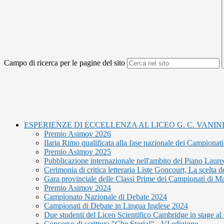
Campo di ricerca per le pagine del sito
ESPERIENZE DI ECCELLENZA AL LICEO G. C. VANIN
Premio Asimov 2026
Ilaria Rimo qualificata alla fase nazionale dei Campionat
Premio Asimov 2025
Pubblicazione internazionale nell'ambito del Piano Laure
Cerimonia di critica letteraria Liste Goncourt, La scelta de
Gara provinciale delle Classi Prime dei Campionati di M
Premio Asimov 2024
Campionato Nazionale di Debate 2024
Campionati di Debate in Lingua Inglese 2024
Due studenti del Liceo Scientifico Cambridge in stage 
Concorso di scrittura "Che Storia!" - VI edizione