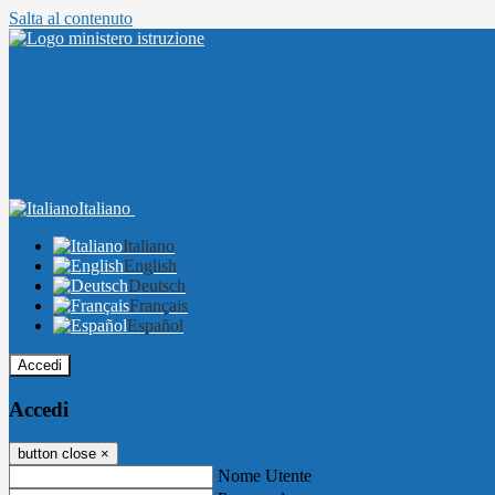
Salta al contenuto
Italiano
Italiano
English
Deutsch
Français
Español
Accedi
Accedi
button close
×
Nome Utente