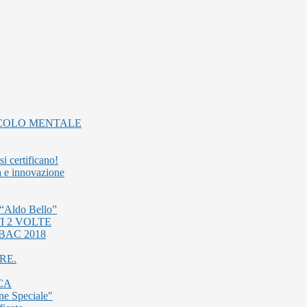
ALCOLO MENTALE
i certificano!
ca e innovazione
o “Aldo Bello”
I 2 VOLTE
BAC 2018
RE.
CA
ne Speciale"