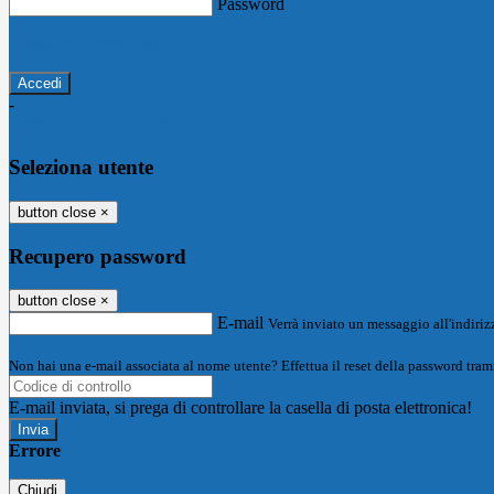
Password
Password dimenticata?
-
Entra con SPID
Entra con CIE
Seleziona utente
button close
×
Recupero password
button close
×
E-mail
Verrà inviato un messaggio all'indirizz
Non hai una e-mail associata al nome utente? Effettua il reset della password tram
E-mail inviata, si prega di controllare la casella di posta elettronica!
Errore
Chiudi