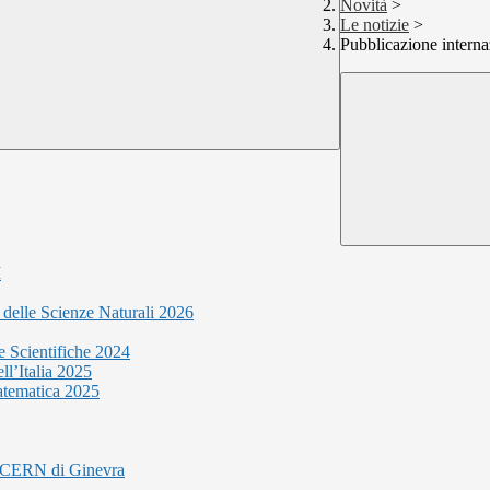
Novità
>
Le notizie
>
Pubblicazione interna
I
i delle Scienze Naturali 2026
e Scientifiche 2024
ll’Italia 2025
atematica 2025
al CERN di Ginevra