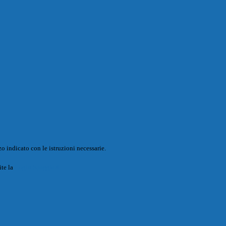
o indicato con le istruzioni necessarie.
ite la
Login Spaggiari