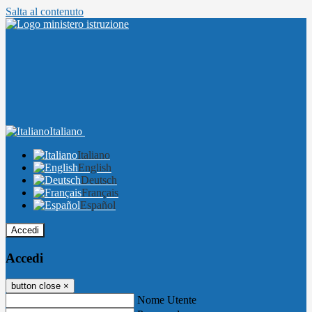
Salta al contenuto
Italiano
Italiano
English
Deutsch
Français
Español
Accedi
Accedi
button close
×
Nome Utente