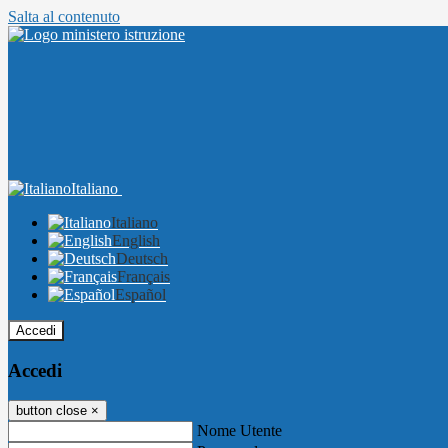
Salta al contenuto
Italiano
Italiano
English
Deutsch
Français
Español
Accedi
Accedi
button close
×
Nome Utente