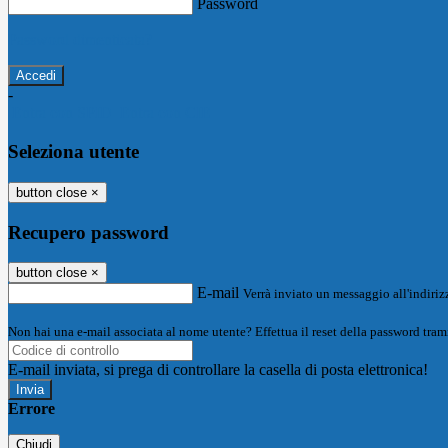
Password
Password dimenticata?
-
Entra con SPID
Entra con CIE
Seleziona utente
button close
×
Recupero password
button close
×
E-mail
Verrà inviato un messaggio all'indirizz
Non hai una e-mail associata al nome utente? Effettua il reset della password tram
E-mail inviata, si prega di controllare la casella di posta elettronica!
Errore
Chiudi