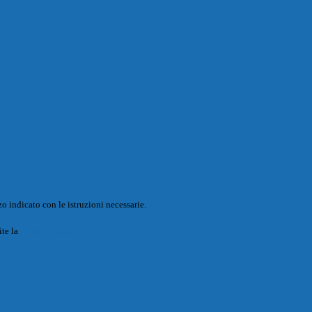
o indicato con le istruzioni necessarie.
ite la
Login Spaggiari