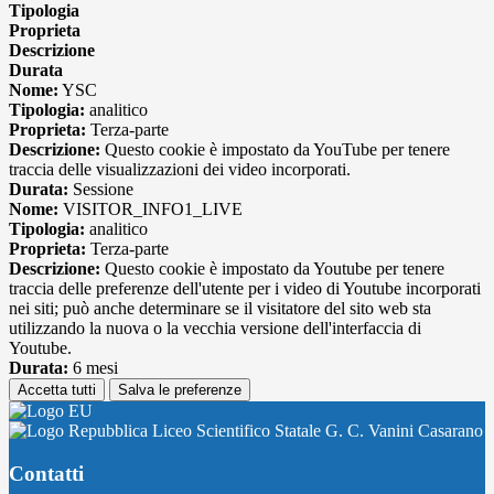
Tipologia
Proprieta
Descrizione
Durata
Nome:
YSC
Tipologia:
analitico
Proprieta:
Terza-parte
Descrizione:
Questo cookie è impostato da YouTube per tenere
traccia delle visualizzazioni dei video incorporati.
Durata:
Sessione
Nome:
VISITOR_INFO1_LIVE
Tipologia:
analitico
Proprieta:
Terza-parte
Descrizione:
Questo cookie è impostato da Youtube per tenere
traccia delle preferenze dell'utente per i video di Youtube incorporati
nei siti; può anche determinare se il visitatore del sito web sta
utilizzando la nuova o la vecchia versione dell'interfaccia di
Youtube.
Durata:
6 mesi
Accetta tutti
Salva le preferenze
Liceo Scientifico Statale G. C. Vanini Casarano
Contatti