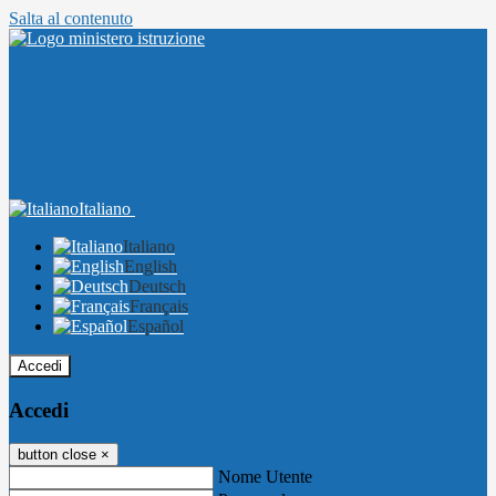
Salta al contenuto
Italiano
Italiano
English
Deutsch
Français
Español
Accedi
Accedi
button close
×
Nome Utente