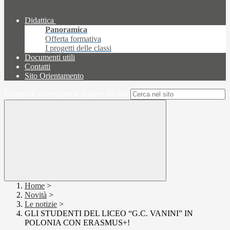
Didattica
Panoramica
Offerta formativa
I progetti delle classi
Documenti utili
Contatti
Sito Orientamento
Campo di ricerca per le pagine del sito
Home
>
Novità
>
Le notizie
>
GLI STUDENTI DEL LICEO “G.C. VANINI” IN
POLONIA CON ERASMUS+!