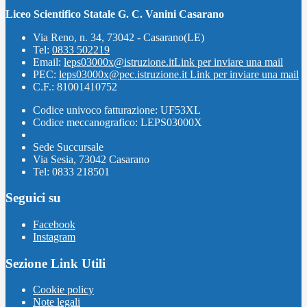
Liceo Scientifico Statale G. C. Vanini Casarano
Via Reno, n. 34, 73042 - Casarano(LE)
Tel:
0833 502219
Email:
leps03000x@istruzione.it
Link per inviare una mail
PEC:
leps03000x@pec.istruzione.it
Link per inviare una mail
C.F.: 81001410752
Codice univoco fatturazione: UF53XL
Codice meccanografico: LEPS03000X
Sede Succursale
Via Sesia, 73042 Casarano
Tel: 0833 218501
Seguici su
Facebook
Instagram
Sezione Link Utili
Cookie policy
Note legali