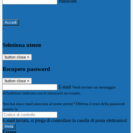
Password
Password dimenticata?
-
Entra con SPID
Entra con CIE
Seleziona utente
button close
×
Recupero password
button close
×
E-mail
Verrà inviato un messaggio
all'indirizzo indicato con le istruzioni necessarie.
Non hai una e-mail associata al nome utente? Effettua il reset della password
tramite la
Login Spaggiari
E-mail inviata, si prega di controllare la casella di posta elettronica!
Errore