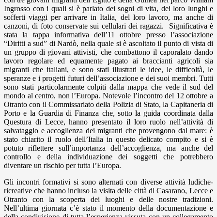
Ingrosso con i quali si è parlato dei sogni di vita, dei loro lunghi e
sofferti viaggi per arrivare in Italia, del loro lavoro, ma anche di
canzoni, di foto conservate sui cellulari dei ragazzi.
Significativa è
stata la tappa informativa dell’11 ottobre presso l’associazione
“Diritti a sud” di Nardò, nella quale si è ascoltato il punto di vista di
un gruppo di giovani attivisti, che combattono il caporalato dando
lavoro regolare ed equamente pagato ai braccianti agricoli sia
migranti che italiani, e sono stati illustrati le idee, le difficoltà, le
speranze e i progetti futuri dell’associazione e dei suoi membri. Tutti
sono stati particolarmente colpiti dalla mappa che vede il sud del
mondo al centro, non l’Europa. Notevole l’incontro del 12 ottobre a
Otranto con il Commissariato della Polizia di Stato, la Capitaneria di
Porto e la Guardia di Finanza che, sotto la guida coordinata dalla
Questura di Lecce, hanno presentato il loro ruolo nell’attività di
salvataggio e accoglienza dei migranti che provengono dal mare: è
stato chiarito il ruolo dell’Italia in questo delicato compito e si è
potuto riflettere sull’importanza dell’accoglienza, ma anche del
controllo e della individuazione dei soggetti che potrebbero
diventare un rischio per tutta l’Europa.
Gli incontri formativi si sono alternati con diverse attività ludiche-
ricreative che hanno incluso la visita delle città di Casarano, Lecce e
Otranto con la scoperta dei luoghi e delle nostre tradizioni.
Nell’ultima giornata c’è stato il momento della documentazione e
della condivisione di tutta l’esperienza vissuta con un collegamento