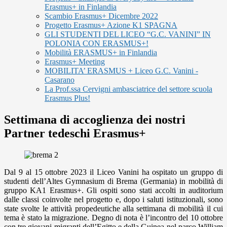
Erasmus+ in Finlandia
Scambio Erasmus+ Dicembre 2022
Progetto Erasmus+ Azione K1 SPAGNA
GLI STUDENTI DEL LICEO “G.C. VANINI” IN
POLONIA CON ERASMUS+!
Mobilità ERASMUS+ in Finlandia
Erasmus+ Meeting
MOBILITA’ ERASMUS + Liceo G.C. Vanini -
Casarano
La Prof.ssa Cervigni ambasciatrice del settore scuola
Erasmus Plus!
Settimana di accoglienza dei nostri
Partner tedeschi Erasmus+
Dal 9 al 15 ottobre 2023 il Liceo Vanini ha ospitato un gruppo di
studenti dell’Altes Gymnasium di Brema (Germania) in mobilità di
gruppo KA1 Erasmus+. Gli ospiti sono stati accolti in auditorium
dalle classi coinvolte nel progetto e, dopo i saluti istituzionali, sono
state svolte le attività propedeutiche alla settimana di mobilità il cui
tema è stato la migrazione. Degno di nota è l’incontro del 10 ottobre
con
tre giovani migranti dell’Egitto e della Guinea nel parco William