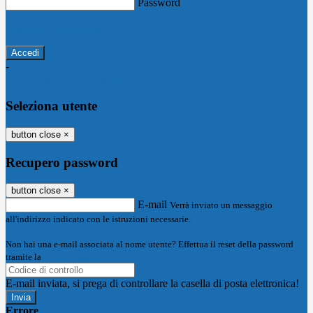
Password
Password dimenticata?
-
Entra con SPID
Entra con CIE
Seleziona utente
button close
×
Recupero password
button close
×
E-mail
Verrà inviato un messaggio
all'indirizzo indicato con le istruzioni necessarie.
Non hai una e-mail associata al nome utente? Effettua il reset della password
tramite la
Login Spaggiari
E-mail inviata, si prega di controllare la casella di posta elettronica!
Errore