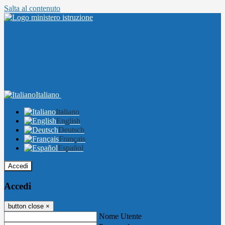
Salta al contenuto
Italiano
Italiano
English
Deutsch
Français
Español
Accedi
Accedi
button close
×
Nome Utente