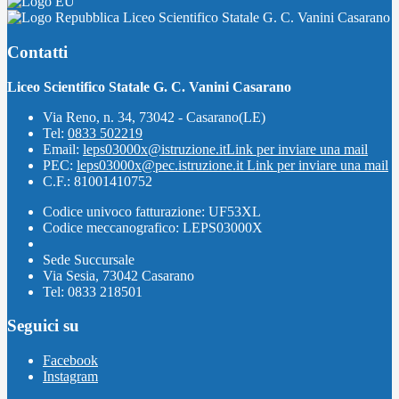
Liceo Scientifico Statale G. C. Vanini Casarano
Contatti
Liceo Scientifico Statale G. C. Vanini Casarano
Via Reno, n. 34, 73042 - Casarano(LE)
Tel:
0833 502219
Email:
leps03000x@istruzione.it
Link per inviare una mail
PEC:
leps03000x@pec.istruzione.it
Link per inviare una mail
C.F.: 81001410752
Codice univoco fatturazione: UF53XL
Codice meccanografico: LEPS03000X
Sede Succursale
Via Sesia, 73042 Casarano
Tel: 0833 218501
Seguici su
Facebook
Instagram