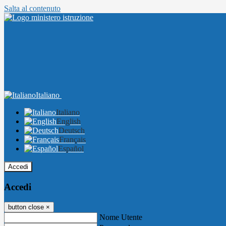
Salta al contenuto
Italiano
Italiano
English
Deutsch
Français
Español
Accedi
Accedi
button close
×
Nome Utente