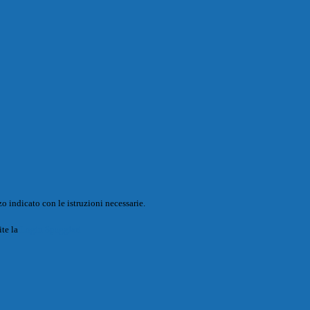
o indicato con le istruzioni necessarie.
ite la
Login Spaggiari