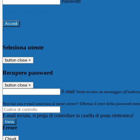
Password
Password dimenticata?
-
Entra con SPID
Entra con CIE
Seleziona utente
button close
×
Recupero password
button close
×
E-mail
Verrà inviato un messaggio all'indirizz
Non hai una e-mail associata al nome utente? Effettua il reset della password tram
E-mail inviata, si prega di controllare la casella di posta elettronica!
Errore
Chiudi