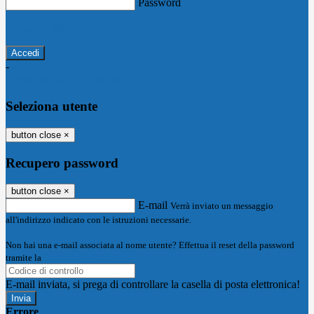
Password
Password dimenticata?
-
Entra con SPID
Entra con CIE
Seleziona utente
button close
×
Recupero password
button close
×
E-mail
Verrà inviato un messaggio
all'indirizzo indicato con le istruzioni necessarie.
Non hai una e-mail associata al nome utente? Effettua il reset della password
tramite la
Login Spaggiari
E-mail inviata, si prega di controllare la casella di posta elettronica!
Errore