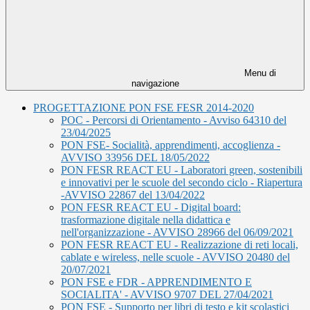
Menu di
navigazione
PROGETTAZIONE PON FSE FESR 2014-2020
POC - Percorsi di Orientamento - Avviso 64310 del
23/04/2025
PON FSE- Socialità, apprendimenti, accoglienza -
AVVISO 33956 DEL 18/05/2022
PON FESR REACT EU - Laboratori green, sostenibili
e innovativi per le scuole del secondo ciclo - Riapertura
-AVVISO 22867 del 13/04/2022
PON FESR REACT EU - Digital board:
trasformazione digitale nella didattica e
nell'organizzazione - AVVISO 28966 del 06/09/2021
PON FESR REACT EU - Realizzazione di reti locali,
cablate e wireless, nelle scuole - AVVISO 20480 del
20/07/2021
PON FSE e FDR - APPRENDIMENTO E
SOCIALITA' - AVVISO 9707 DEL 27/04/2021
PON FSE - Supporto per libri di testo e kit scolastici