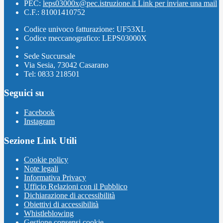
PEC:
leps03000x@pec.istruzione.it
Link per inviare una mail
C.F.: 81001410752
Codice univoco fatturazione: UF53XL
Codice meccanografico: LEPS03000X
Sede Succursale
Via Sesia, 73042 Casarano
Tel: 0833 218501
Seguici su
Facebook
Instagram
Sezione Link Utili
Cookie policy
Note legali
Informativa Privacy
Ufficio Relazioni con il Pubblico
Dichiarazione di accessibilità
Obiettivi di accessibilità
Whistleblowing
Gestione consensi cookie