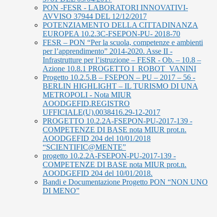
PON -FESR - LABORATORI INNOVATIVI-
AVVISO 37944 DEL 12/12/2017
POTENZIAMENTO DELLA CITTADINANZA
EUROPEA 10.2.3C-FSEPON-PU- 2018-70
FESR – PON “Per la scuola, competenze e ambienti
per l’apprendimento” 2014-2020. Asse II -
Infrastrutture per l’istruzione – FESR - Ob. – 10.8 –
Azione 10.8.1 PROGETTO I_ROBOT_VANINI
Progetto 10.2.5.B – FSEPON – PU – 2017 – 56 -
BERLIN HIGHLIGHT – IL TURISMO DI UNA
METROPOLI - Nota MIUR
AOODGEFID.REGISTRO
UFFICIALE(U).0038416.29-12-2017
PROGETTO 10.2.2A-FSEPON-PU-2017-139 -
COMPETENZE DI BASE nota MIUR prot.n.
AOODGEFID 204 del 10/01/2018
“SCIENTIFIC@MENTE”
progetto 10.2.2A-FSEPON-PU-2017-139 -
COMPETENZE DI BASE nota MIUR prot.n.
AOODGEFID 204 del 10/01/2018.
Bandi e Documentazione Progetto PON “NON UNO
DI MENO”