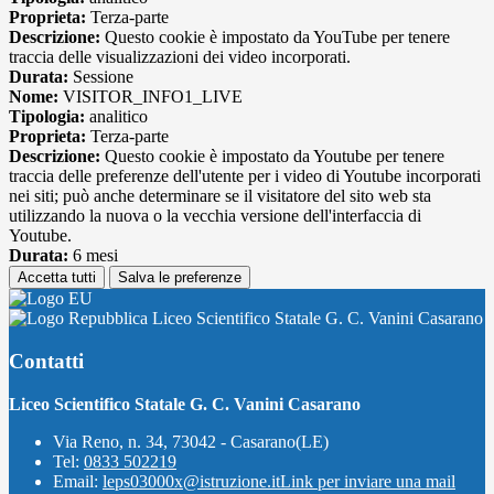
Proprieta:
Terza-parte
Descrizione:
Questo cookie è impostato da YouTube per tenere
traccia delle visualizzazioni dei video incorporati.
Durata:
Sessione
Nome:
VISITOR_INFO1_LIVE
Tipologia:
analitico
Proprieta:
Terza-parte
Descrizione:
Questo cookie è impostato da Youtube per tenere
traccia delle preferenze dell'utente per i video di Youtube incorporati
nei siti; può anche determinare se il visitatore del sito web sta
utilizzando la nuova o la vecchia versione dell'interfaccia di
Youtube.
Durata:
6 mesi
Accetta tutti
Salva le preferenze
Liceo Scientifico Statale G. C. Vanini Casarano
Contatti
Liceo Scientifico Statale G. C. Vanini Casarano
Via Reno, n. 34, 73042 - Casarano(LE)
Tel:
0833 502219
Email:
leps03000x@istruzione.it
Link per inviare una mail