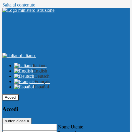
Salta al contenuto
Italiano
Italiano
English
Deutsch
Français
Español
Accedi
Accedi
button close
×
Nome Utente