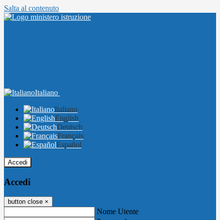
Salta al contenuto
Italiano
Italiano
English
Deutsch
Français
Español
Accedi
Accedi
button close
×
Nome Utente