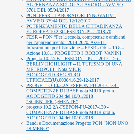
ALTERNANZA SCUOLA-LAVORO - AVVISO
3781 DEL 05/04/2017
PON -FESR - LABORATORI INNOVATIVI-
AVVISO 37944 DEL 12/12/2017
POTENZIAMENTO DELLA CITTADINANZA
EUROPEA 10.2.3C-FSEPON-PU- 2018-70
FESR – PON “Per la scuola, competenze e ambienti
per l’apprendimento” 2014-2020. Asse II -
Infrastrutture per l’istruzione – FESR - Ob. – 10.8 –
Azione 10.8.1 PROGETTO I_ROBOT_VANINI
Progetto 10.2.5.B – FSEPON – PU – 2017 – 56 -
BERLIN HIGHLIGHT – IL TURISMO DI UNA
METROPOLI - Nota MIUR
AOODGEFID.REGISTRO
UFFICIALE(U).0038416.29-12-2017
PROGETTO 10.2.2A-FSEPON-PU-2017-139 -
COMPETENZE DI BASE nota MIUR prot.n.
AOODGEFID 204 del 10/01/2018
“SCIENTIFIC@MENTE”
progetto 10.2.2A-FSEPON-PU-2017-139 -
COMPETENZE DI BASE nota MIUR prot.n.
AOODGEFID 204 del 10/01/2018.
Bandi e Documentazione Progetto PON “NON UNO
DI MENO”