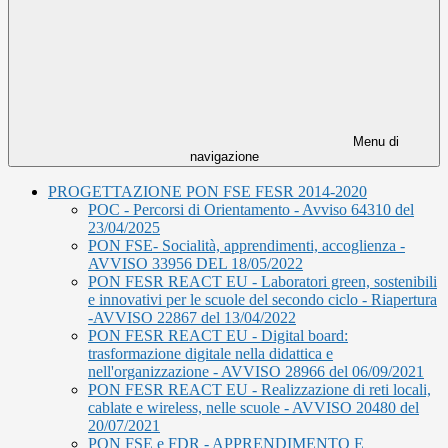
Menu di
navigazione
PROGETTAZIONE PON FSE FESR 2014-2020
POC - Percorsi di Orientamento - Avviso 64310 del
23/04/2025
PON FSE- Socialità, apprendimenti, accoglienza -
AVVISO 33956 DEL 18/05/2022
PON FESR REACT EU - Laboratori green, sostenibili
e innovativi per le scuole del secondo ciclo - Riapertura
-AVVISO 22867 del 13/04/2022
PON FESR REACT EU - Digital board:
trasformazione digitale nella didattica e
nell'organizzazione - AVVISO 28966 del 06/09/2021
PON FESR REACT EU - Realizzazione di reti locali,
cablate e wireless, nelle scuole - AVVISO 20480 del
20/07/2021
PON FSE e FDR - APPRENDIMENTO E