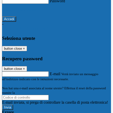
Password
Password dimenticata?
-
Entra con SPID
Entra con CIE
Seleziona utente
button close
×
Recupero password
button close
×
E-mail
Verrà inviato un messaggio
all'indirizzo indicato con le istruzioni necessarie.
Non hai una e-mail associata al nome utente? Effettua il reset della password
tramite la
Login Spaggiari
E-mail inviata, si prega di controllare la casella di posta elettronica!
Errore