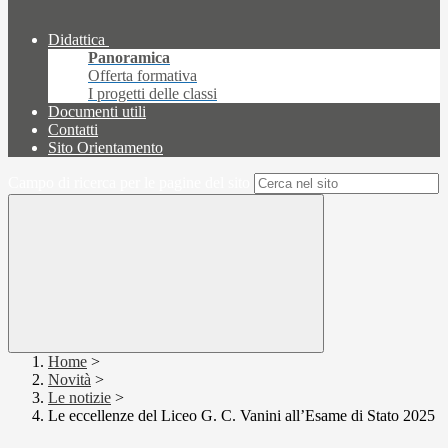
Didattica
Panoramica
Offerta formativa
I progetti delle classi
Documenti utili
Contatti
Sito Orientamento
Campo di ricerca per le pagine del sito
Home
>
Novità
>
Le notizie
>
Le eccellenze del Liceo G. C. Vanini all’Esame di Stato 2025