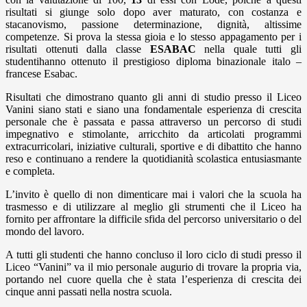
risultati si giunge solo dopo aver maturato, con costanza e
stacanovismo, passione determinazione, dignità, altissime
competenze. Si prova la stessa gioia e lo stesso appagamento per i
risultati ottenuti dalla classe
ESABAC
nella quale tutti gli
studentihanno ottenuto il prestigioso diploma binazionale italo –
francese Esabac.
Risultati che dimostrano quanto gli anni di studio presso il Liceo
Vanini siano stati e siano una fondamentale esperienza di crescita
personale che è passata e passa attraverso un percorso di studi
impegnativo e stimolante, arricchito da articolati programmi
extracurricolari, iniziative culturali, sportive e di dibattito che hanno
reso e continuano a rendere la quotidianità scolastica entusiasmante
e completa.
L’invito è quello di non dimenticare mai i valori che la scuola ha
trasmesso e di utilizzare al meglio gli strumenti che il Liceo ha
fornito per affrontare la difficile sfida del percorso universitario o del
mondo del lavoro.
A tutti gli studenti che hanno concluso il loro ciclo di studi presso il
Liceo “Vanini” va il mio personale augurio di trovare la propria via,
portando nel cuore quella che è stata l’esperienza di crescita dei
cinque anni passati nella nostra scuola.