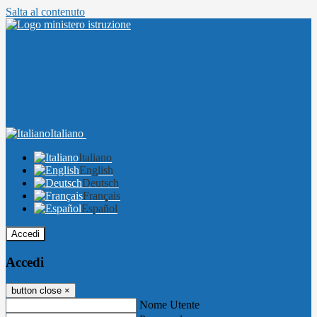
Salta al contenuto
Italiano
Italiano
English
Deutsch
Français
Español
Accedi
Accedi
button close
×
Nome Utente