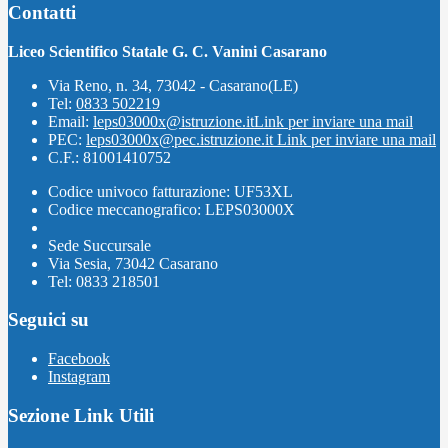
Contatti
Liceo Scientifico Statale G. C. Vanini Casarano
Via Reno, n. 34, 73042 - Casarano(LE)
Tel:
0833 502219
Email:
leps03000x@istruzione.it
Link per inviare una mail
PEC:
leps03000x@pec.istruzione.it
Link per inviare una mail
C.F.: 81001410752
Codice univoco fatturazione: UF53XL
Codice meccanografico: LEPS03000X
Sede Succursale
Via Sesia, 73042 Casarano
Tel: 0833 218501
Seguici su
Facebook
Instagram
Sezione Link Utili