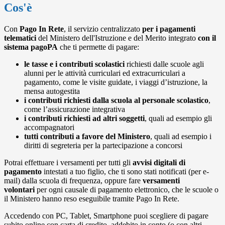
Cos'è
Con
Pago In Rete
, il servizio centralizzato
per i pagamenti
telematici
del Ministero dell'Istruzione e del Merito integrato
con il
sistema pagoPA
che ti permette di pagare:
le tasse e i contributi scolastici
richiesti dalle scuole agli
alunni per le attività curriculari ed extracurriculari a
pagamento, come le visite guidate, i viaggi d’istruzione, la
mensa autogestita
i contributi richiesti dalla scuola al personale scolastico
,
come l’assicurazione integrativa
i contributi richiesti ad altri soggetti
, quali ad esempio gli
accompagnatori
tutti contributi a favore del Ministero
, quali ad esempio i
diritti di segreteria per la partecipazione a concorsi
Potrai effettuare i versamenti per tutti gli
avvisi digitali di
pagamento
intestati a tuo figlio, che ti sono stati notificati (per e-
mail) dalla scuola di frequenza, oppure fare
versamenti
volontari
per ogni causale di pagamento elettronico, che le scuole o
il Ministero hanno reso eseguibile tramite Pago In Rete.
Accedendo con PC, Tablet, Smartphone puoi scegliere di pagare
subito online con carta di credito, addebito in conto (o con altri