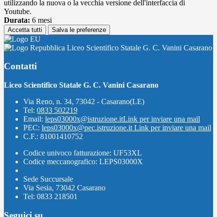
utilizzando la nuova o la vecchia versione dell'interfaccia di
Youtube.
Durata:
6 mesi
Accetta tutti
Salva le preferenze
Liceo Scientifico Statale G. C. Vanini Casarano
Contatti
Liceo Scientifico Statale G. C. Vanini Casarano
Via Reno, n. 34, 73042 - Casarano(LE)
Tel:
0833 502219
Email:
leps03000x@istruzione.it
Link per inviare una mail
PEC:
leps03000x@pec.istruzione.it
Link per inviare una mail
C.F.: 81001410752
Codice univoco fatturazione: UF53XL
Codice meccanografico: LEPS03000X
Sede Succursale
Via Sesia, 73042 Casarano
Tel: 0833 218501
Seguici su