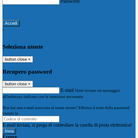
Password
Password dimenticata?
-
Entra con SPID
Entra con CIE
Seleziona utente
button close
×
Recupero password
button close
×
E-mail
Verrà inviato un messaggio
all'indirizzo indicato con le istruzioni necessarie.
Non hai una e-mail associata al nome utente? Effettua il reset della password
tramite la
Login Spaggiari
E-mail inviata, si prega di controllare la casella di posta elettronica!
Errore