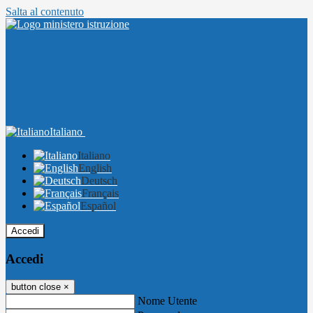
Salta al contenuto
Italiano
Italiano
English
Deutsch
Français
Español
Accedi
Accedi
button close
×
Nome Utente