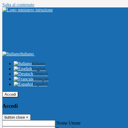
Salta al contenuto
Italiano
Italiano
English
Deutsch
Français
Español
Accedi
Accedi
button close
×
Nome Utente