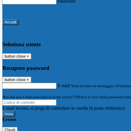
Password
Password dimenticata?
-
Entra con SPID
Entra con CIE
Seleziona utente
button close
×
Recupero password
button close
×
E-mail
Verrà inviato un messaggio all'indirizz
Non hai una e-mail associata al nome utente? Effettua il reset della password tram
E-mail inviata, si prega di controllare la casella di posta elettronica!
Errore
Chiudi