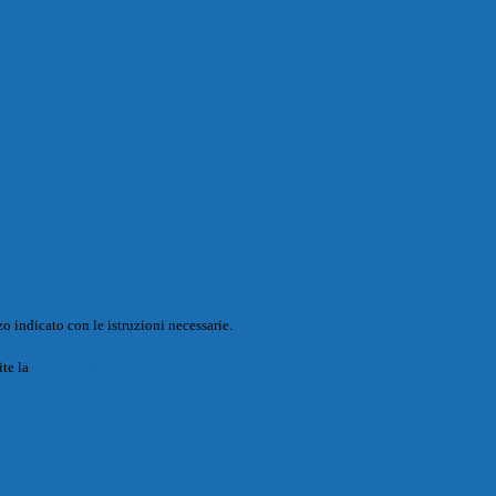
o indicato con le istruzioni necessarie.
ite la
Login Spaggiari