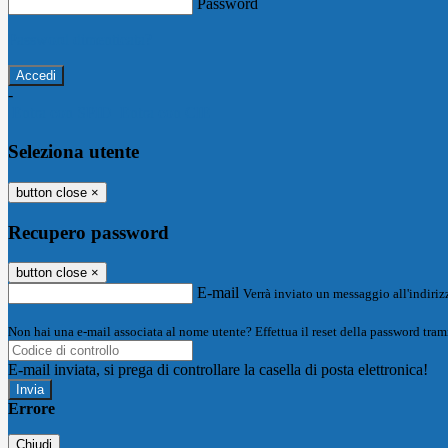
Password
Password dimenticata?
-
Entra con SPID
Entra con CIE
Seleziona utente
button close
×
Recupero password
button close
×
E-mail
Verrà inviato un messaggio all'indirizz
Non hai una e-mail associata al nome utente? Effettua il reset della password tram
E-mail inviata, si prega di controllare la casella di posta elettronica!
Errore
Chiudi