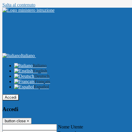
Salta al contenuto
Italiano
Italiano
English
Deutsch
Français
Español
Accedi
Accedi
button close
×
Nome Utente