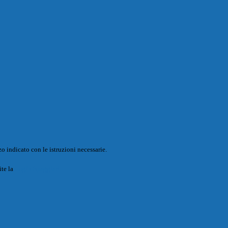
o indicato con le istruzioni necessarie.
ite la
Login Spaggiari