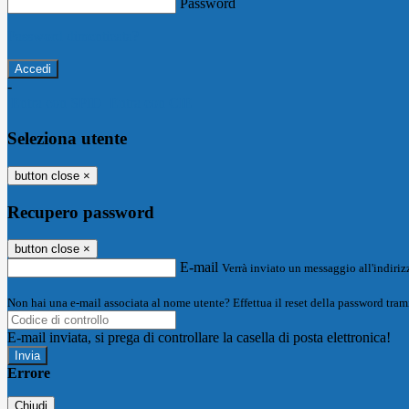
Password
Password dimenticata?
-
Entra con SPID
Entra con CIE
Seleziona utente
button close
×
Recupero password
button close
×
E-mail
Verrà inviato un messaggio all'indirizz
Non hai una e-mail associata al nome utente? Effettua il reset della password tram
E-mail inviata, si prega di controllare la casella di posta elettronica!
Errore
Chiudi