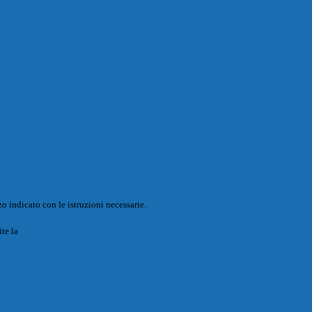
o indicato con le istruzioni necessarie.
ite la
Login Spaggiari