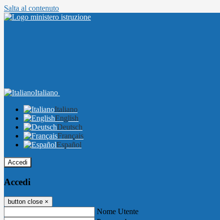
Salta al contenuto
Italiano
Italiano
English
Deutsch
Français
Español
Accedi
Accedi
button close
×
Nome Utente