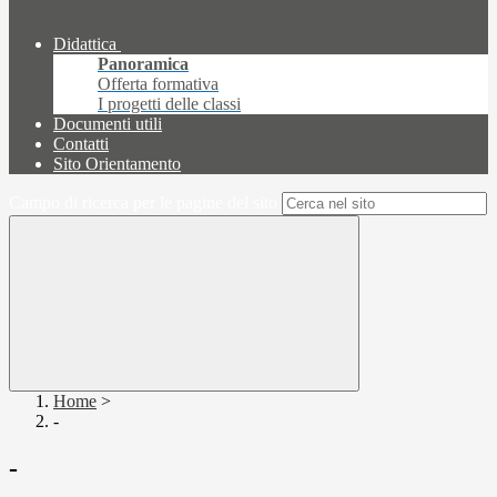
Didattica
Panoramica
Offerta formativa
I progetti delle classi
Documenti utili
Contatti
Sito Orientamento
Campo di ricerca per le pagine del sito
Home
>
-
-