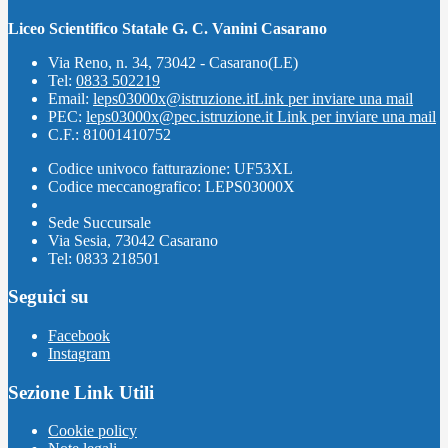
Liceo Scientifico Statale G. C. Vanini Casarano
Via Reno, n. 34, 73042 - Casarano(LE)
Tel:
0833 502219
Email:
leps03000x@istruzione.it
Link per inviare una mail
PEC:
leps03000x@pec.istruzione.it
Link per inviare una mail
C.F.: 81001410752
Codice univoco fatturazione: UF53XL
Codice meccanografico: LEPS03000X
Sede Succursale
Via Sesia, 73042 Casarano
Tel: 0833 218501
Seguici su
Facebook
Instagram
Sezione Link Utili
Cookie policy