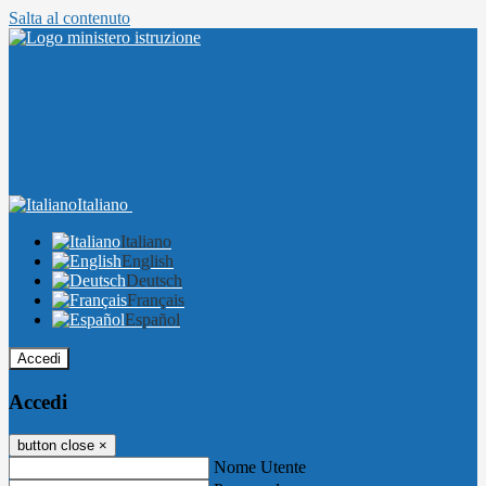
Salta al contenuto
Italiano
Italiano
English
Deutsch
Français
Español
Accedi
Accedi
button close
×
Nome Utente