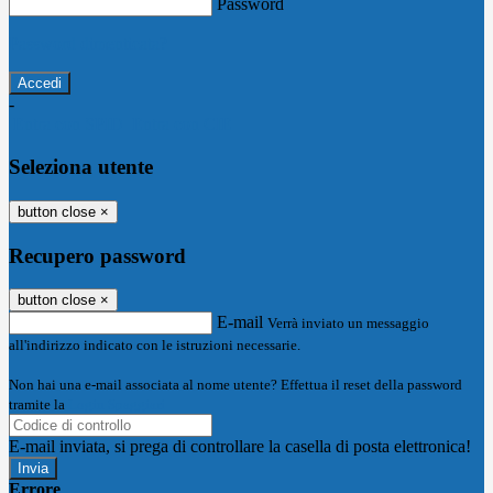
Password
Password dimenticata?
-
Entra con SPID
Entra con CIE
Seleziona utente
button close
×
Recupero password
button close
×
E-mail
Verrà inviato un messaggio
all'indirizzo indicato con le istruzioni necessarie.
Non hai una e-mail associata al nome utente? Effettua il reset della password
tramite la
Login Spaggiari
E-mail inviata, si prega di controllare la casella di posta elettronica!
Errore