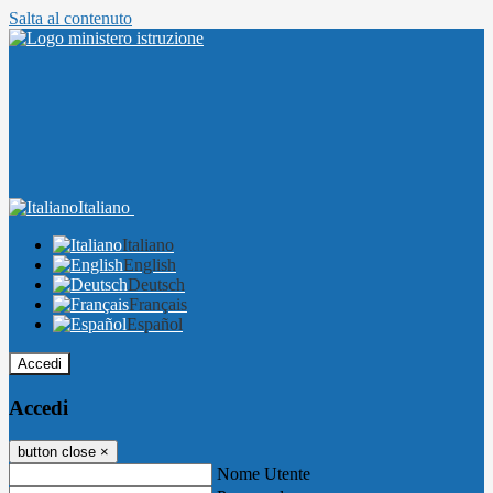
Salta al contenuto
Italiano
Italiano
English
Deutsch
Français
Español
Accedi
Accedi
button close
×
Nome Utente