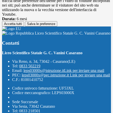
traccia delle preferenze dell'utente per i video di Youtube incorporati
nei siti; può anche determinare se il visitatore del sito web sta
utilizzando la nuova o la vecchia versione dell'interfaccia di
Youtube.
Durata:
6 mesi
Accetta tutti
Salva le preferenze
Liceo Scientifico Statale G. C. Vanini Casarano
Contatti
Liceo Scientifico Statale G. C. Vanini Casarano
Via Reno, n. 34, 73042 - Casarano(LE)
Tel:
0833 502219
Email:
leps03000x@istruzione.it
Link per inviare una mail
PEC:
leps03000x@pec.istruzione.it
Link per inviare una mail
C.F.: 81001410752
Codice univoco fatturazione: UF53XL
Codice meccanografico: LEPS03000X
Sede Succursale
Via Sesia, 73042 Casarano
Tel: 0833 218501