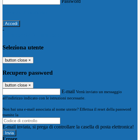
Password
Password dimenticata?
-
Entra con SPID
Entra con CIE
Seleziona utente
button close
×
Recupero password
button close
×
E-mail
Verrà inviato un messaggio
all'indirizzo indicato con le istruzioni necessarie.
Non hai una e-mail associata al nome utente? Effettua il reset della password
tramite la
Login Spaggiari
E-mail inviata, si prega di controllare la casella di posta elettronica!
Errore