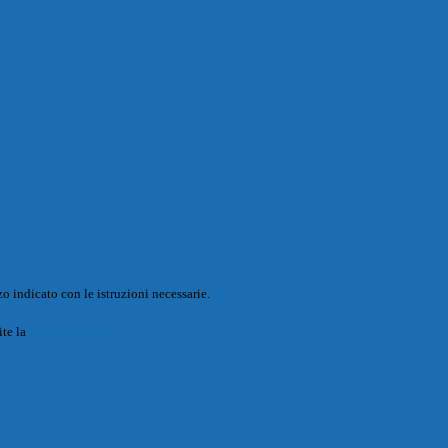
o indicato con le istruzioni necessarie.
ite la
Login Spaggiari