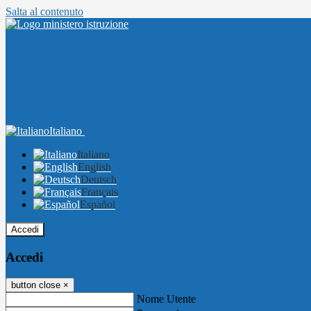
Salta al contenuto
Italiano
Italiano
English
Deutsch
Français
Español
Accedi
Accedi
button close
×
Nome Utente