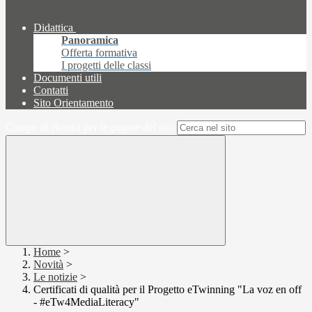
Didattica
Panoramica
Offerta formativa
I progetti delle classi
Documenti utili
Contatti
Sito Orientamento
Campo di ricerca per le pagine del sito
Home
>
Novità
>
Le notizie
>
Certificati di qualità per il Progetto eTwinning "La voz en off
- #eTw4MediaLiteracy"