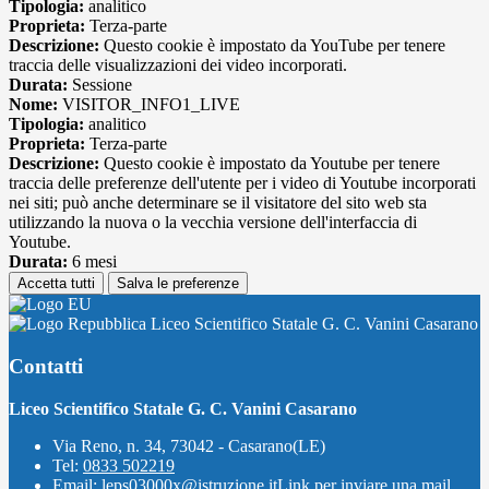
Tipologia:
analitico
Proprieta:
Terza-parte
Descrizione:
Questo cookie è impostato da YouTube per tenere
traccia delle visualizzazioni dei video incorporati.
Durata:
Sessione
Nome:
VISITOR_INFO1_LIVE
Tipologia:
analitico
Proprieta:
Terza-parte
Descrizione:
Questo cookie è impostato da Youtube per tenere
traccia delle preferenze dell'utente per i video di Youtube incorporati
nei siti; può anche determinare se il visitatore del sito web sta
utilizzando la nuova o la vecchia versione dell'interfaccia di
Youtube.
Durata:
6 mesi
Accetta tutti
Salva le preferenze
Liceo Scientifico Statale G. C. Vanini Casarano
Contatti
Liceo Scientifico Statale G. C. Vanini Casarano
Via Reno, n. 34, 73042 - Casarano(LE)
Tel:
0833 502219
Email:
leps03000x@istruzione.it
Link per inviare una mail