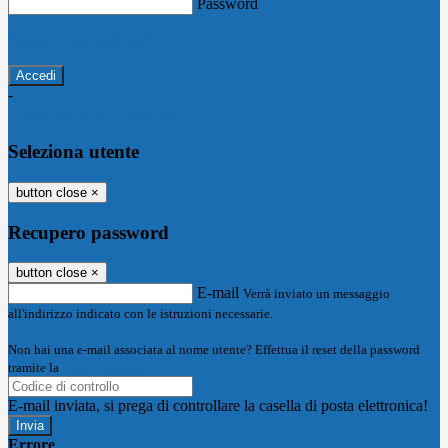
Password
Password dimenticata?
-
Entra con SPID
Entra con CIE
Seleziona utente
button close
×
Recupero password
button close
×
E-mail
Verrà inviato un messaggio
all'indirizzo indicato con le istruzioni necessarie.
Non hai una e-mail associata al nome utente? Effettua il reset della password
tramite la
Login Spaggiari
E-mail inviata, si prega di controllare la casella di posta elettronica!
Errore