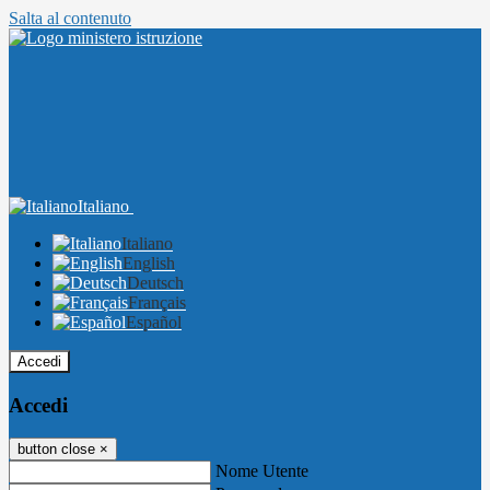
Salta al contenuto
Italiano
Italiano
English
Deutsch
Français
Español
Accedi
Accedi
button close
×
Nome Utente