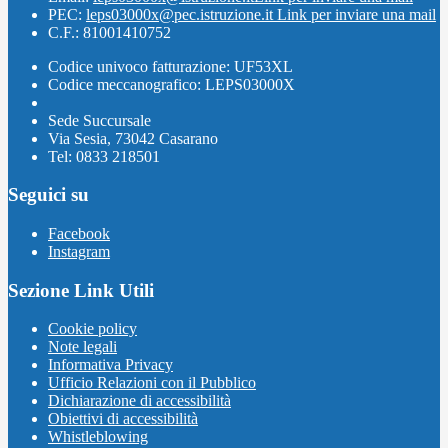
PEC:
leps03000x@pec.istruzione.it
Link per inviare una mail
C.F.: 81001410752
Codice univoco fatturazione: UF53XL
Codice meccanografico: LEPS03000X
Sede Succursale
Via Sesia, 73042 Casarano
Tel: 0833 218501
Seguici su
Facebook
Instagram
Sezione Link Utili
Cookie policy
Note legali
Informativa Privacy
Ufficio Relazioni con il Pubblico
Dichiarazione di accessibilità
Obiettivi di accessibilità
Whistleblowing