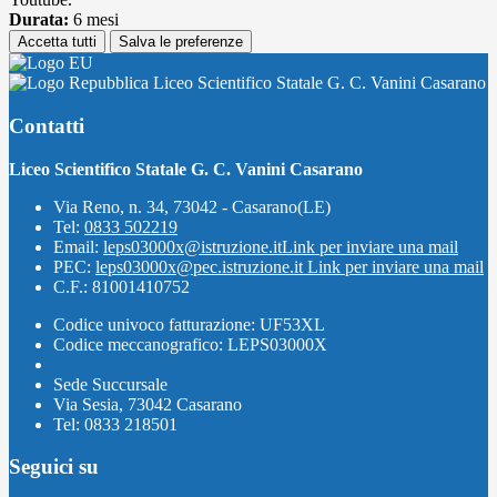
Durata:
6 mesi
Accetta tutti
Salva le preferenze
Liceo Scientifico Statale G. C. Vanini Casarano
Contatti
Liceo Scientifico Statale G. C. Vanini Casarano
Via Reno, n. 34, 73042 - Casarano(LE)
Tel:
0833 502219
Email:
leps03000x@istruzione.it
Link per inviare una mail
PEC:
leps03000x@pec.istruzione.it
Link per inviare una mail
C.F.: 81001410752
Codice univoco fatturazione: UF53XL
Codice meccanografico: LEPS03000X
Sede Succursale
Via Sesia, 73042 Casarano
Tel: 0833 218501
Seguici su