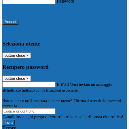
Password
Password dimenticata?
-
Entra con SPID
Entra con CIE
Seleziona utente
button close
×
Recupero password
button close
×
E-mail
Verrà inviato un messaggio
all'indirizzo indicato con le istruzioni necessarie.
Non hai una e-mail associata al nome utente? Effettua il reset della password
tramite la
Login Spaggiari
E-mail inviata, si prega di controllare la casella di posta elettronica!
Errore