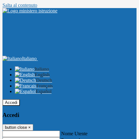
Salta al contenuto
Italiano
Italiano
English
Deutsch
Français
Español
Accedi
Accedi
button close
×
Nome Utente