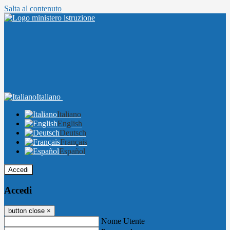
Salta al contenuto
Italiano
Italiano
English
Deutsch
Français
Español
Accedi
Accedi
button close
×
Nome Utente