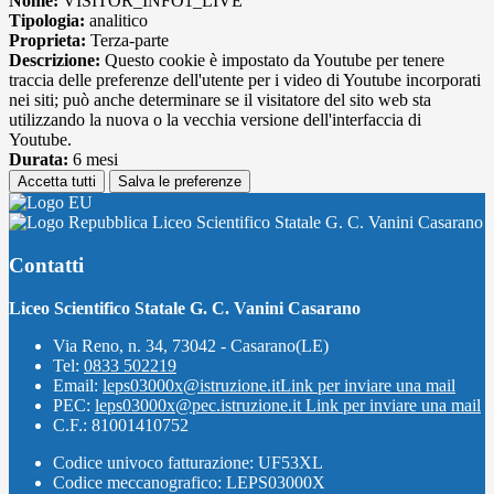
Nome:
VISITOR_INFO1_LIVE
Tipologia:
analitico
Proprieta:
Terza-parte
Descrizione:
Questo cookie è impostato da Youtube per tenere
traccia delle preferenze dell'utente per i video di Youtube incorporati
nei siti; può anche determinare se il visitatore del sito web sta
utilizzando la nuova o la vecchia versione dell'interfaccia di
Youtube.
Durata:
6 mesi
Accetta tutti
Salva le preferenze
Liceo Scientifico Statale G. C. Vanini Casarano
Contatti
Liceo Scientifico Statale G. C. Vanini Casarano
Via Reno, n. 34, 73042 - Casarano(LE)
Tel:
0833 502219
Email:
leps03000x@istruzione.it
Link per inviare una mail
PEC:
leps03000x@pec.istruzione.it
Link per inviare una mail
C.F.: 81001410752
Codice univoco fatturazione: UF53XL
Codice meccanografico: LEPS03000X