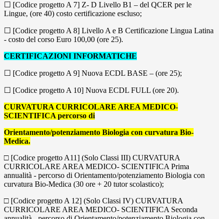
☐ [Codice progetto A 7] Z- D Livello B1 – del QCER per le
Lingue, (ore 40) costo certificazione escluso;
☐ [Codice progetto A 8] Livello A e B Certificazione Lingua Latina
- costo del corso Euro 100,00 (ore 25).
CERTIFICAZIONI INFORMATICHE
☐ [Codice progetto A 9] Nuova ECDL BASE – (ore 25);
☐ [Codice progetto A 10] Nuova ECDL FULL (ore 20).
CURVATURA CURRICOLARE AREA MEDICO-
SCIENTIFICA percorso di
Orientamento/potenziamento Biologia con curvatura Bio-
Medica.
□ [Codice progetto A11] (Solo Classi III) CURVATURA
CURRICOLARE AREA MEDICO- SCIENTIFICA Prima
annualità - percorso di Orientamento/potenziamento Biologia con
curvatura Bio-Medica (30 ore + 20 tutor scolastico);
□ [Codice progetto A 12] (Solo Classi IV) CURVATURA
CURRICOLARE AREA MEDICO- SCIENTIFICA Seconda
annualità - percorso di Orientamento/potenziamento Biologia con