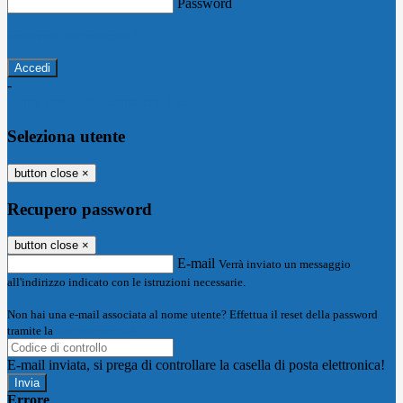
Password
Password dimenticata?
-
Entra con SPID
Entra con CIE
Seleziona utente
button close
×
Recupero password
button close
×
E-mail
Verrà inviato un messaggio
all'indirizzo indicato con le istruzioni necessarie.
Non hai una e-mail associata al nome utente? Effettua il reset della password
tramite la
Login Spaggiari
E-mail inviata, si prega di controllare la casella di posta elettronica!
Errore