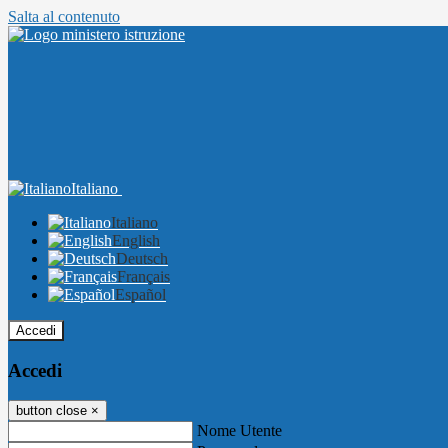
Salta al contenuto
Italiano
Italiano
English
Deutsch
Français
Español
Accedi
Accedi
button close
×
Nome Utente