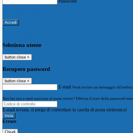
Password
Password dimenticata?
-
Entra con SPID
Entra con CIE
Seleziona utente
button close
×
Recupero password
button close
×
E-mail
Verrà inviato un messaggio all'indirizz
Non hai una e-mail associata al nome utente? Effettua il reset della password tram
E-mail inviata, si prega di controllare la casella di posta elettronica!
Errore
Chiudi