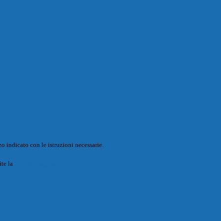
o indicato con le istruzioni necessarie.
ite la
Login Spaggiari