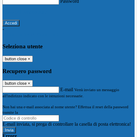
Password
Password dimenticata?
-
Entra con SPID
Entra con CIE
Seleziona utente
button close
×
Recupero password
button close
×
E-mail
Verrà inviato un messaggio
all'indirizzo indicato con le istruzioni necessarie.
Non hai una e-mail associata al nome utente? Effettua il reset della password
tramite la
Login Spaggiari
E-mail inviata, si prega di controllare la casella di posta elettronica!
Errore