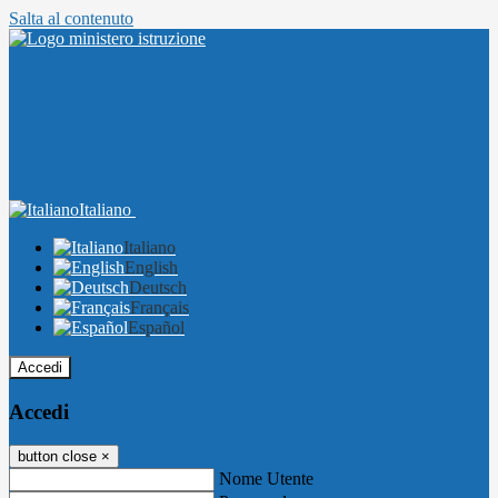
Salta al contenuto
Italiano
Italiano
English
Deutsch
Français
Español
Accedi
Accedi
button close
×
Nome Utente