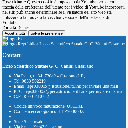
Descrizione:
Questo cookie è impostato da Youtube per tenere
traccia delle preferenze dell'utente per i video di Youtube incorporati
nei siti; può anche determinare se il visitatore del sito web sta
utilizzando la nuova o la vecchia versione dell'interfaccia di
Youtube.
Durata:
6 mesi
Accetta tutti
Salva le preferenze
Liceo Scientifico Statale G. C. Vanini Casarano
Contatti
Liceo Scientifico Statale G. C. Vanini Casarano
Via Reno, n. 34, 73042 - Casarano(LE)
Tel:
0833 502219
Email:
leps03000x@istruzione.it
Link per inviare una mail
PEC:
leps03000x@pec.istruzione.it
Link per inviare una mail
C.F.: 81001410752
Codice univoco fatturazione: UF53XL
Codice meccanografico: LEPS03000X
Sede Succursale
Via Sesia, 73042 Casarano