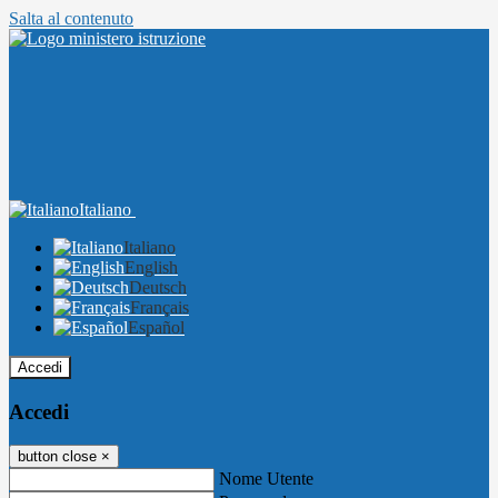
Salta al contenuto
Italiano
Italiano
English
Deutsch
Français
Español
Accedi
Accedi
button close
×
Nome Utente