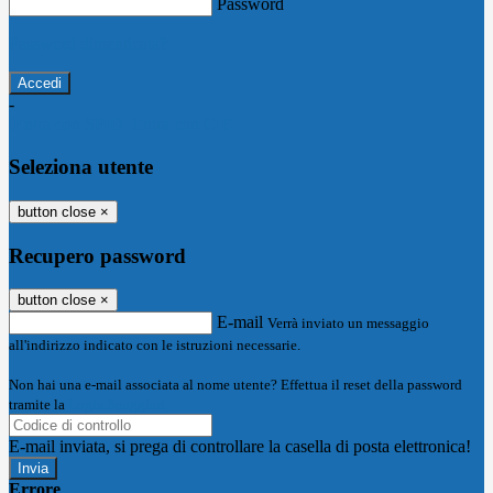
Password
Password dimenticata?
-
Entra con SPID
Entra con CIE
Seleziona utente
button close
×
Recupero password
button close
×
E-mail
Verrà inviato un messaggio
all'indirizzo indicato con le istruzioni necessarie.
Non hai una e-mail associata al nome utente? Effettua il reset della password
tramite la
Login Spaggiari
E-mail inviata, si prega di controllare la casella di posta elettronica!
Errore