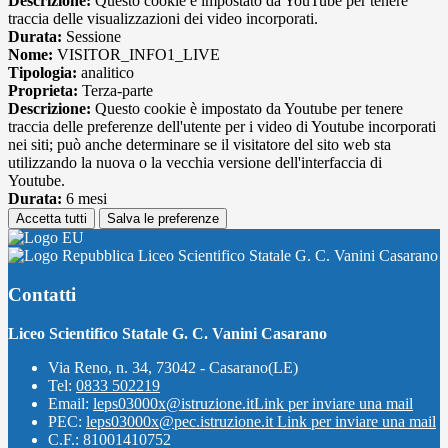
Descrizione:
Questo cookie è impostato da YouTube per tenere
traccia delle visualizzazioni dei video incorporati.
Durata:
Sessione
Nome:
VISITOR_INFO1_LIVE
Tipologia:
analitico
Proprieta:
Terza-parte
Descrizione:
Questo cookie è impostato da Youtube per tenere
traccia delle preferenze dell'utente per i video di Youtube incorporati
nei siti; può anche determinare se il visitatore del sito web sta
utilizzando la nuova o la vecchia versione dell'interfaccia di
Youtube.
Durata:
6 mesi
Accetta tutti
Salva le preferenze
Liceo Scientifico Statale G. C. Vanini Casarano
Contatti
Liceo Scientifico Statale G. C. Vanini Casarano
Via Reno, n. 34, 73042 - Casarano(LE)
Tel:
0833 502219
Email:
leps03000x@istruzione.it
Link per inviare una mail
PEC:
leps03000x@pec.istruzione.it
Link per inviare una mail
C.F.: 81001410752