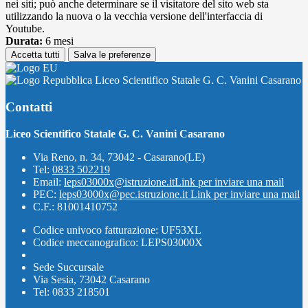
nei siti; può anche determinare se il visitatore del sito web sta
utilizzando la nuova o la vecchia versione dell'interfaccia di
Youtube.
Durata:
6 mesi
Accetta tutti
Salva le preferenze
Liceo Scientifico Statale G. C. Vanini Casarano
Contatti
Liceo Scientifico Statale G. C. Vanini Casarano
Via Reno, n. 34, 73042 - Casarano(LE)
Tel:
0833 502219
Email:
leps03000x@istruzione.it
Link per inviare una mail
PEC:
leps03000x@pec.istruzione.it
Link per inviare una mail
C.F.: 81001410752
Codice univoco fatturazione: UF53XL
Codice meccanografico: LEPS03000X
Sede Succursale
Via Sesia, 73042 Casarano
Tel: 0833 218501