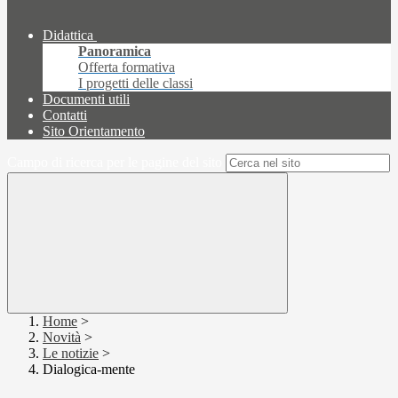
Didattica
Panoramica
Offerta formativa
I progetti delle classi
Documenti utili
Contatti
Sito Orientamento
Campo di ricerca per le pagine del sito
Home
>
Novità
>
Le notizie
>
Dialogica-mente