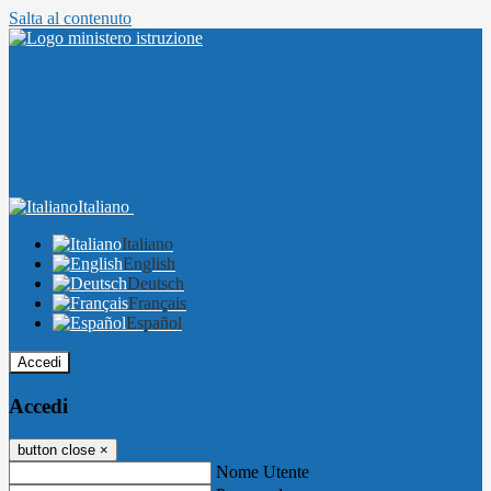
Salta al contenuto
Italiano
Italiano
English
Deutsch
Français
Español
Accedi
Accedi
button close
×
Nome Utente