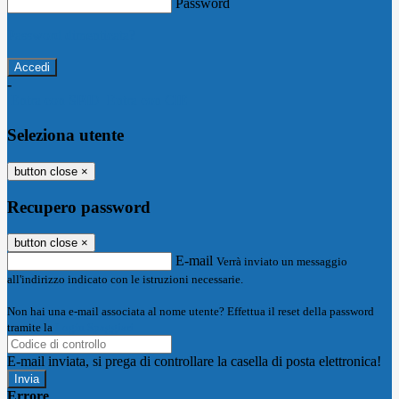
Password
Password dimenticata?
-
Entra con SPID
Entra con CIE
Seleziona utente
button close
×
Recupero password
button close
×
E-mail
Verrà inviato un messaggio
all'indirizzo indicato con le istruzioni necessarie.
Non hai una e-mail associata al nome utente? Effettua il reset della password
tramite la
Login Spaggiari
E-mail inviata, si prega di controllare la casella di posta elettronica!
Errore