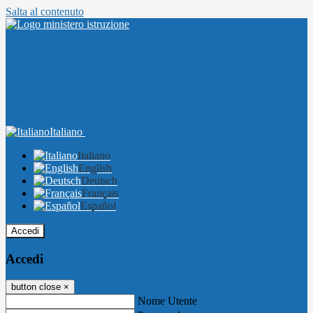
Salta al contenuto
Italiano
Italiano
English
Deutsch
Français
Español
Accedi
Accedi
button close
×
Nome Utente