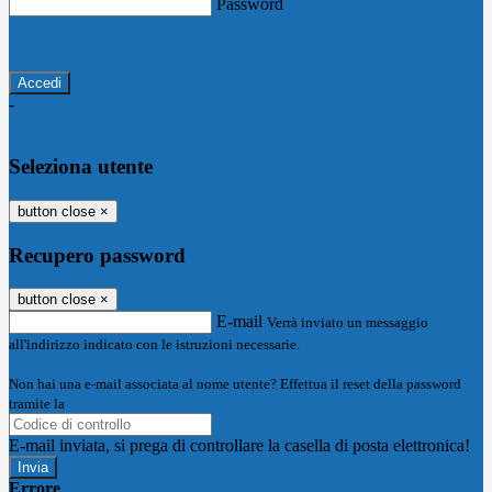
Password
Password dimenticata?
-
Entra con SPID
Entra con CIE
Seleziona utente
button close
×
Recupero password
button close
×
E-mail
Verrà inviato un messaggio
all'indirizzo indicato con le istruzioni necessarie.
Non hai una e-mail associata al nome utente? Effettua il reset della password
tramite la
Login Spaggiari
E-mail inviata, si prega di controllare la casella di posta elettronica!
Errore