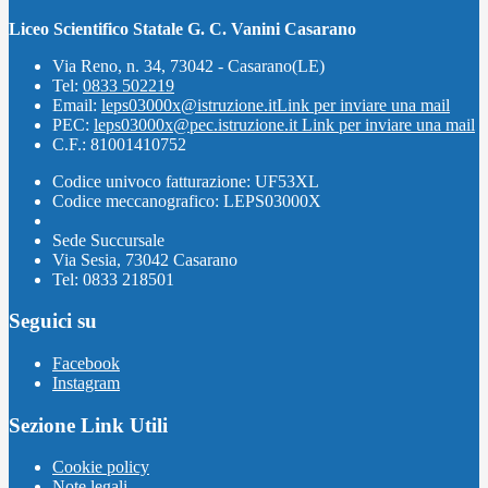
Liceo Scientifico Statale G. C. Vanini Casarano
Via Reno, n. 34, 73042 - Casarano(LE)
Tel:
0833 502219
Email:
leps03000x@istruzione.it
Link per inviare una mail
PEC:
leps03000x@pec.istruzione.it
Link per inviare una mail
C.F.: 81001410752
Codice univoco fatturazione: UF53XL
Codice meccanografico: LEPS03000X
Sede Succursale
Via Sesia, 73042 Casarano
Tel: 0833 218501
Seguici su
Facebook
Instagram
Sezione Link Utili
Cookie policy
Note legali