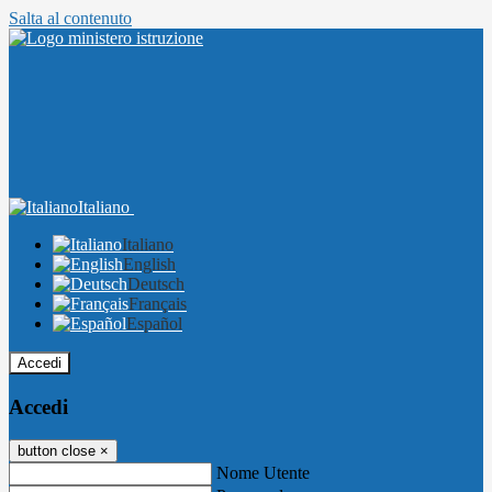
Salta al contenuto
Italiano
Italiano
English
Deutsch
Français
Español
Accedi
Accedi
button close
×
Nome Utente