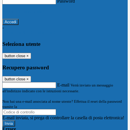
Password
Password dimenticata?
-
Entra con SPID
Entra con CIE
Seleziona utente
button close
×
Recupero password
button close
×
E-mail
Verrà inviato un messaggio
all'indirizzo indicato con le istruzioni necessarie.
Non hai una e-mail associata al nome utente? Effettua il reset della password
tramite la
Login Spaggiari
E-mail inviata, si prega di controllare la casella di posta elettronica!
Errore