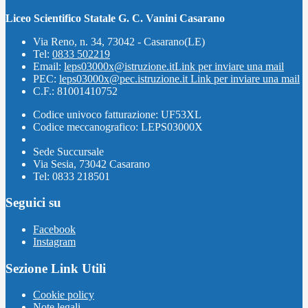
Liceo Scientifico Statale G. C. Vanini Casarano
Via Reno, n. 34, 73042 - Casarano(LE)
Tel:
0833 502219
Email:
leps03000x@istruzione.it
Link per inviare una mail
PEC:
leps03000x@pec.istruzione.it
Link per inviare una mail
C.F.: 81001410752
Codice univoco fatturazione: UF53XL
Codice meccanografico: LEPS03000X
Sede Succursale
Via Sesia, 73042 Casarano
Tel: 0833 218501
Seguici su
Facebook
Instagram
Sezione Link Utili
Cookie policy
Note legali