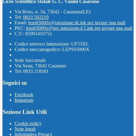
Liceo Scientifico Statale G. C. Vanini Casarano
Via Reno, n. 34, 73042 - Casarano(LE)
Tel:
0833 502219
Email:
leps03000x@istruzione.it
Link per inviare una mail
PEC:
leps03000x@pec.istruzione.it
Link per inviare una mail
C.F.: 81001410752
Codice univoco fatturazione: UF53XL
Codice meccanografico: LEPS03000X
Sede Succursale
Via Sesia, 73042 Casarano
Tel: 0833 218501
Seguici su
Facebook
Instagram
Sezione Link Utili
Cookie policy
Note legali
Informativa Privacy