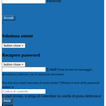
Password
Password dimenticata?
-
Entra con SPID
Entra con CIE
Seleziona utente
button close
×
Recupero password
button close
×
E-mail
Verrà inviato un messaggio
all'indirizzo indicato con le istruzioni necessarie.
Non hai una e-mail associata al nome utente? Effettua il reset della password
tramite la
Login Spaggiari
E-mail inviata, si prega di controllare la casella di posta elettronica!
Errore