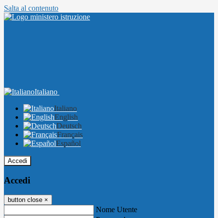
Salta al contenuto
Italiano
Italiano
English
Deutsch
Français
Español
Accedi
Accedi
button close
×
Nome Utente