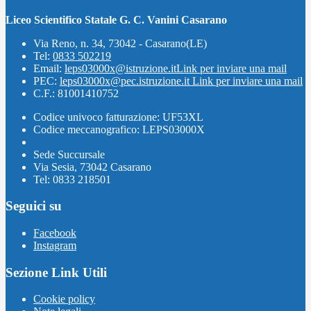
Liceo Scientifico Statale G. C. Vanini Casarano
Via Reno, n. 34, 73042 - Casarano(LE)
Tel:
0833 502219
Email:
leps03000x@istruzione.it
Link per inviare una mail
PEC:
leps03000x@pec.istruzione.it
Link per inviare una mail
C.F.: 81001410752
Codice univoco fatturazione: UF53XL
Codice meccanografico: LEPS03000X
Sede Succursale
Via Sesia, 73042 Casarano
Tel: 0833 218501
Seguici su
Facebook
Instagram
Sezione Link Utili
Cookie policy