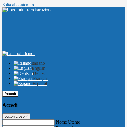
Salta al contenuto
Italiano
Italiano
English
Deutsch
Français
Español
Accedi
Accedi
button close
×
Nome Utente