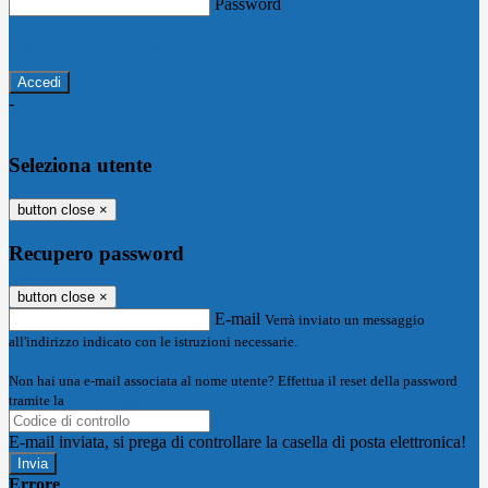
Password
Password dimenticata?
-
Entra con SPID
Entra con CIE
Seleziona utente
button close
×
Recupero password
button close
×
E-mail
Verrà inviato un messaggio
all'indirizzo indicato con le istruzioni necessarie.
Non hai una e-mail associata al nome utente? Effettua il reset della password
tramite la
Login Spaggiari
E-mail inviata, si prega di controllare la casella di posta elettronica!
Errore