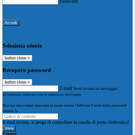
Password
Password dimenticata?
-
Entra con SPID
Entra con CIE
Seleziona utente
button close
×
Recupero password
button close
×
E-mail
Verrà inviato un messaggio
all'indirizzo indicato con le istruzioni necessarie.
Non hai una e-mail associata al nome utente? Effettua il reset della password
tramite la
Login Spaggiari
E-mail inviata, si prega di controllare la casella di posta elettronica!
Errore