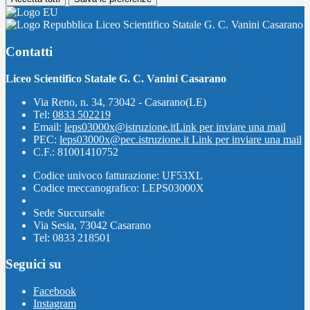
Liceo Scientifico Statale G. C. Vanini Casarano
Contatti
Liceo Scientifico Statale G. C. Vanini Casarano
Via Reno, n. 34, 73042 - Casarano(LE)
Tel:
0833 502219
Email:
leps03000x@istruzione.it
Link per inviare una mail
PEC:
leps03000x@pec.istruzione.it
Link per inviare una mail
C.F.: 81001410752
Codice univoco fatturazione: UF53XL
Codice meccanografico: LEPS03000X
Sede Succursale
Via Sesia, 73042 Casarano
Tel: 0833 218501
Seguici su
Facebook
Instagram