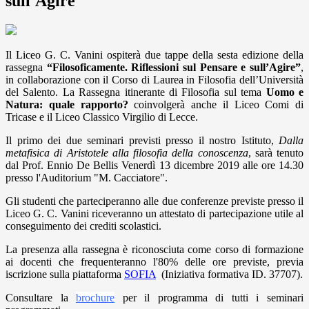
sull'Agire
Il Liceo G. C. Vanini ospiterà due tappe della sesta edizione della
rassegna
“Filosoficamente. Riflessioni sul Pensare e sull’Agire”
,
in collaborazione con il Corso di Laurea in Filosofia dell’Università
del Salento. La Rassegna itinerante di Filosofia sul tema
Uomo e
Natura: quale rapporto?
coinvolgerà anche il Liceo Comi di
Tricase e il Liceo Classico Virgilio di Lecce.
Il primo dei due seminari previsti presso il nostro Istituto,
Dalla
metafisica di Aristotele alla filosofia della conoscenza
, sarà tenuto
dal Prof. Ennio De Bellis Venerdì 13 dicembre 2019 alle ore 14.30
presso l'Auditorium "M. Cacciatore".
Gli studenti che parteciperanno alle due conferenze previste presso il
Liceo G. C. Vanini riceveranno un attestato di partecipazione utile al
conseguimento dei crediti scolastici.
La presenza alla rassegna è riconosciuta come corso di formazione
ai docenti che frequenteranno l'80% delle ore previste, previa
iscrizione sulla piattaforma
SOFIA
(Iniziativa formativa ID. 37707).
Consultare la
brochure
per il programma di tutti i seminari