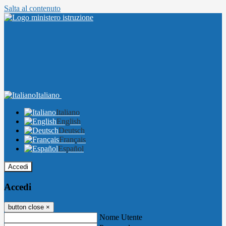
Salta al contenuto
Italiano
Italiano
English
Deutsch
Français
Español
Accedi
Accedi
button close
×
Nome Utente