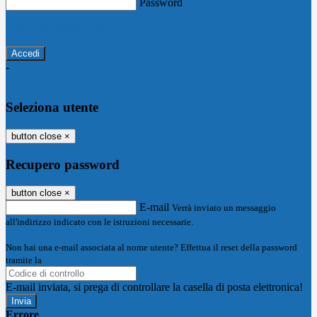
Password
Password dimenticata?
-
Entra con SPID
Entra con CIE
Seleziona utente
button close
×
Recupero password
button close
×
E-mail
Verrà inviato un messaggio
all'indirizzo indicato con le istruzioni necessarie.
Non hai una e-mail associata al nome utente? Effettua il reset della password
tramite la
Login Spaggiari
E-mail inviata, si prega di controllare la casella di posta elettronica!
Errore