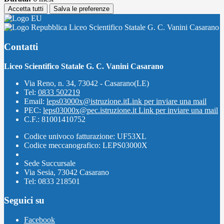
Accetta tutti
Salva le preferenze
Liceo Scientifico Statale G. C. Vanini Casarano
Contatti
Liceo Scientifico Statale G. C. Vanini Casarano
Via Reno, n. 34, 73042 - Casarano(LE)
Tel:
0833 502219
Email:
leps03000x@istruzione.it
Link per inviare una mail
PEC:
leps03000x@pec.istruzione.it
Link per inviare una mail
C.F.: 81001410752
Codice univoco fatturazione: UF53XL
Codice meccanografico: LEPS03000X
Sede Succursale
Via Sesia, 73042 Casarano
Tel: 0833 218501
Seguici su
Facebook