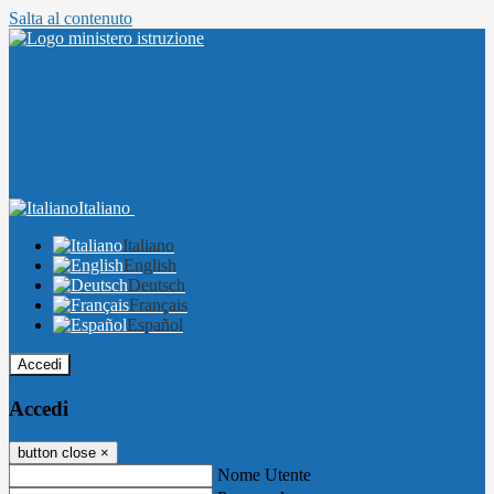
Salta al contenuto
Italiano
Italiano
English
Deutsch
Français
Español
Accedi
Accedi
button close
×
Nome Utente