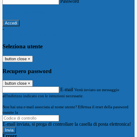
Password
Password dimenticata?
-
Entra con SPID
Entra con CIE
Seleziona utente
button close
×
Recupero password
button close
×
E-mail
Verrà inviato un messaggio
all'indirizzo indicato con le istruzioni necessarie.
Non hai una e-mail associata al nome utente? Effettua il reset della password
tramite la
Login Spaggiari
E-mail inviata, si prega di controllare la casella di posta elettronica!
Errore