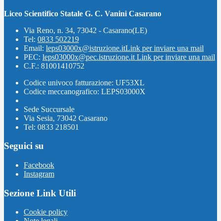
Liceo Scientifico Statale G. C. Vanini Casarano
Via Reno, n. 34, 73042 - Casarano(LE)
Tel:
0833 502219
Email:
leps03000x@istruzione.it
Link per inviare una mail
PEC:
leps03000x@pec.istruzione.it
Link per inviare una mail
C.F.: 81001410752
Codice univoco fatturazione: UF53XL
Codice meccanografico: LEPS03000X
Sede Succursale
Via Sesia, 73042 Casarano
Tel: 0833 218501
Seguici su
Facebook
Instagram
Sezione Link Utili
Cookie policy
Note legali