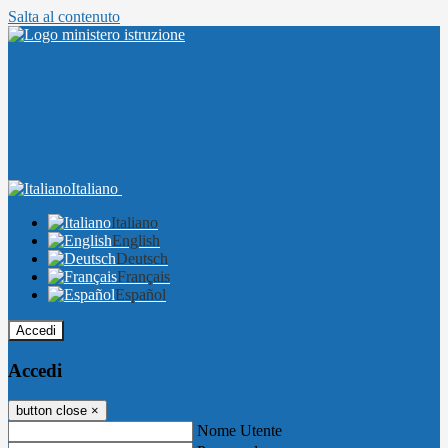
Salta al contenuto
Italiano
Italiano
English
Deutsch
Français
Español
Accedi
Accedi
button close
×
Nome Utente