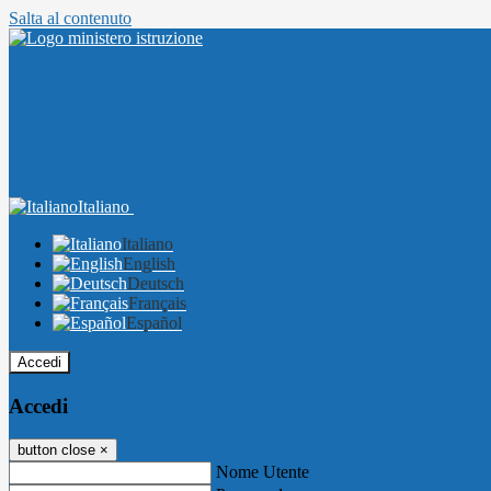
Salta al contenuto
Italiano
Italiano
English
Deutsch
Français
Español
Accedi
Accedi
button close
×
Nome Utente