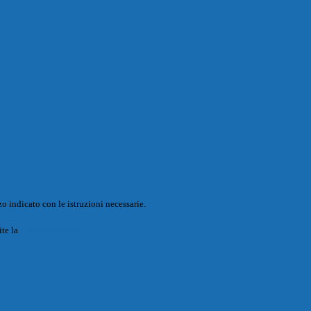
o indicato con le istruzioni necessarie.
ite la
Login Spaggiari