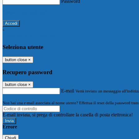
Password
Password dimenticata?
-
Entra con SPID
Entra con CIE
Seleziona utente
button close
×
Recupero password
button close
×
E-mail
Verrà inviato un messaggio all'indirizz
Non hai una e-mail associata al nome utente? Effettua il reset della password tram
E-mail inviata, si prega di controllare la casella di posta elettronica!
Errore
Chiudi