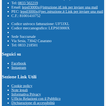
Tel:
0833 502219
Email:
leps03000x@istruzione.it
Link per inviare una mail
PEC:
leps03000x@pec.istruzione.it
Link per inviare una mail
C.F.: 81001410752
Codice univoco fatturazione: UF53XL
Codice meccanografico: LEPS03000X
Sede Succursale
Via Sesia, 73042 Casarano
Tel: 0833 218501
Seguici su
Facebook
Instagram
Sezione Link Utili
Cookie policy
Note legali
Informativa Privacy
Ufficio Relazioni con il Pubblico
Dichiarazione di accessibilità