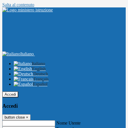
Salta al contenuto
Italiano
Italiano
English
Deutsch
Français
Español
Accedi
Accedi
button close
×
Nome Utente