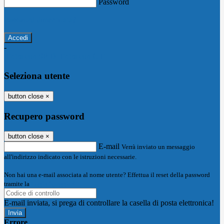
Password
Password dimenticata?
-
Entra con SPID
Entra con CIE
Seleziona utente
button close
×
Recupero password
button close
×
E-mail
Verrà inviato un messaggio
all'indirizzo indicato con le istruzioni necessarie.
Non hai una e-mail associata al nome utente? Effettua il reset della password
tramite la
Login Spaggiari
E-mail inviata, si prega di controllare la casella di posta elettronica!
Errore