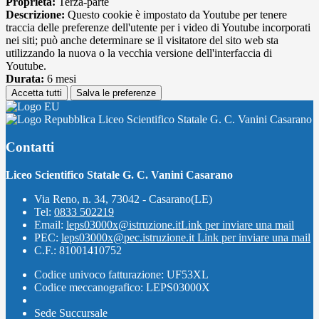
Proprieta:
Terza-parte
Descrizione:
Questo cookie è impostato da Youtube per tenere
traccia delle preferenze dell'utente per i video di Youtube incorporati
nei siti; può anche determinare se il visitatore del sito web sta
utilizzando la nuova o la vecchia versione dell'interfaccia di
Youtube.
Durata:
6 mesi
Accetta tutti
Salva le preferenze
Liceo Scientifico Statale G. C. Vanini Casarano
Contatti
Liceo Scientifico Statale G. C. Vanini Casarano
Via Reno, n. 34, 73042 - Casarano(LE)
Tel:
0833 502219
Email:
leps03000x@istruzione.it
Link per inviare una mail
PEC:
leps03000x@pec.istruzione.it
Link per inviare una mail
C.F.: 81001410752
Codice univoco fatturazione: UF53XL
Codice meccanografico: LEPS03000X
Sede Succursale