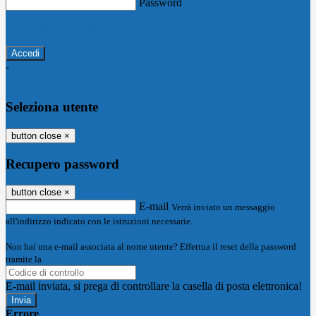
Password
Password dimenticata?
-
Entra con SPID
Entra con CIE
Seleziona utente
button close
×
Recupero password
button close
×
E-mail
Verrà inviato un messaggio
all'indirizzo indicato con le istruzioni necessarie.
Non hai una e-mail associata al nome utente? Effettua il reset della password
tramite la
Login Spaggiari
E-mail inviata, si prega di controllare la casella di posta elettronica!
Errore