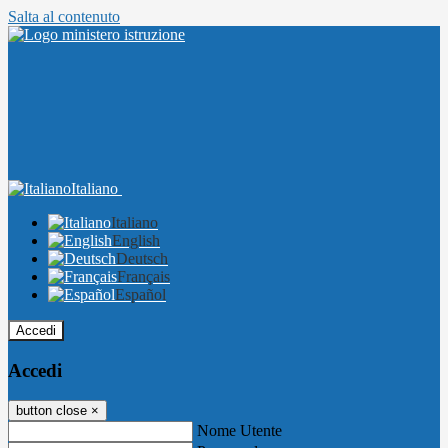
Salta al contenuto
Italiano
Italiano
English
Deutsch
Français
Español
Accedi
Accedi
button close
×
Nome Utente