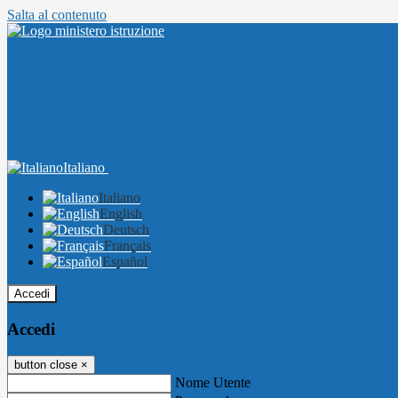
Salta al contenuto
Italiano
Italiano
English
Deutsch
Français
Español
Accedi
Accedi
button close
×
Nome Utente