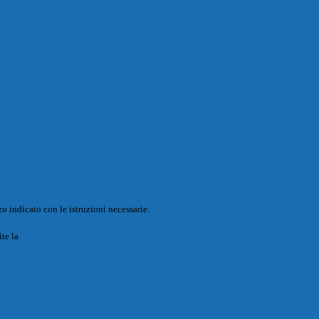
o indicato con le istruzioni necessarie.
ite la
Login Spaggiari