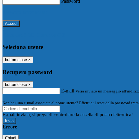
Password
Password dimenticata?
-
Entra con SPID
Entra con CIE
Seleziona utente
button close
×
Recupero password
button close
×
E-mail
Verrà inviato un messaggio all'indirizz
Non hai una e-mail associata al nome utente? Effettua il reset della password tram
E-mail inviata, si prega di controllare la casella di posta elettronica!
Errore
Chiudi