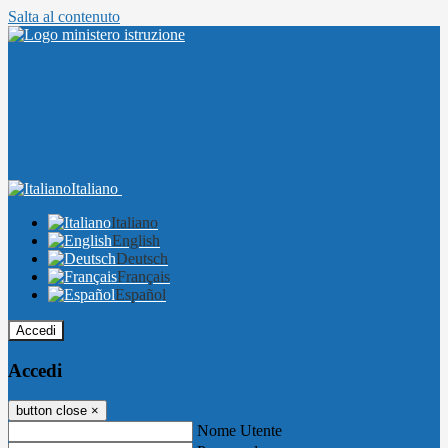
Salta al contenuto
Italiano
Italiano
English
Deutsch
Français
Español
Accedi
Accedi
button close
×
Nome Utente