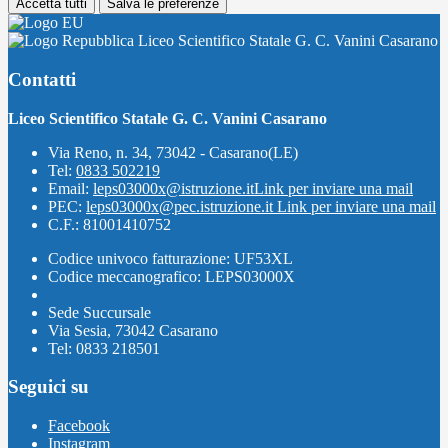
Accetta tutti
Salva le preferenze
Liceo Scientifico Statale G. C. Vanini Casarano
Contatti
Liceo Scientifico Statale G. C. Vanini Casarano
Via Reno, n. 34, 73042 - Casarano(LE)
Tel:
0833 502219
Email:
leps03000x@istruzione.it
Link per inviare una mail
PEC:
leps03000x@pec.istruzione.it
Link per inviare una mail
C.F.: 81001410752
Codice univoco fatturazione: UF53XL
Codice meccanografico: LEPS03000X
Sede Succursale
Via Sesia, 73042 Casarano
Tel: 0833 218501
Seguici su
Facebook
Instagram