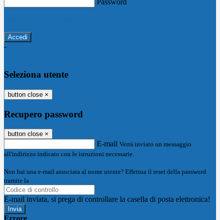
Password
Password dimenticata?
-
Entra con SPID
Entra con CIE
Seleziona utente
button close
×
Recupero password
button close
×
E-mail
Verrà inviato un messaggio
all'indirizzo indicato con le istruzioni necessarie.
Non hai una e-mail associata al nome utente? Effettua il reset della password
tramite la
Login Spaggiari
E-mail inviata, si prega di controllare la casella di posta elettronica!
Errore