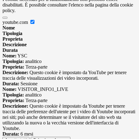
disabilitati. È possibile consultare l'elenco nella pagina della cookie
policy.
youtube.com
Nome
Tipologia
Proprieta
Descrizione
Durata
Nome:
YSC
Tipologia:
analitico
Proprieta:
Terza-parte
Descrizione:
Questo cookie è impostato da YouTube per tenere
traccia delle visualizzazioni dei video incorporati.
Durata:
Sessione
Nome:
VISITOR_INFO1_LIVE
Tipologia:
analitico
Proprieta:
Terza-parte
Descrizione:
Questo cookie è impostato da Youtube per tenere
traccia delle preferenze dell'utente per i video di Youtube incorporati
nei siti; può anche determinare se il visitatore del sito web sta
utilizzando la nuova o la vecchia versione dell'interfaccia di
Youtube.
Durata:
6 mesi